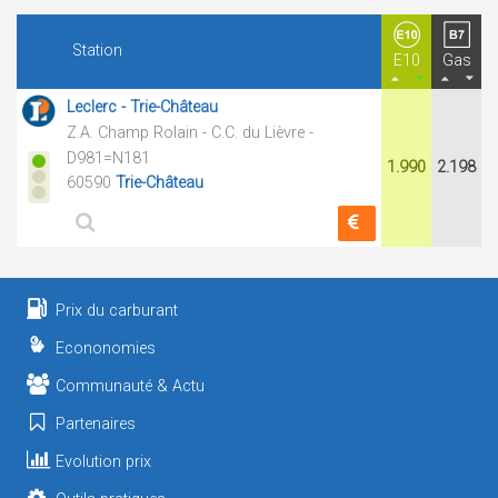
Station
E10
Gas
Leclerc - Trie-Château
Z.A. Champ Rolain - C.C. du Lièvre -
D981=N181
1.990
2.198
60590
Trie-Château
Prix du carburant
Econonomies
Communauté & Actu
Partenaires
Evolution prix