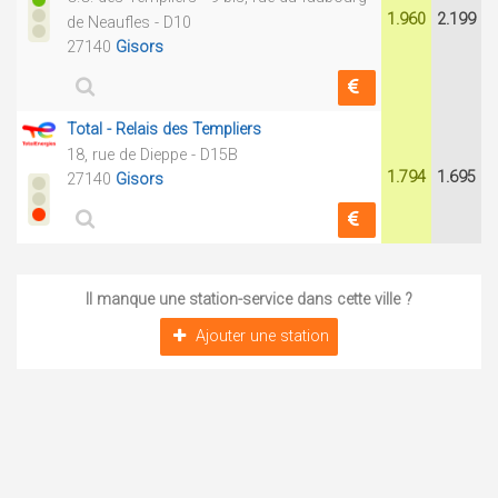
1.960
2.199
de Neaufles - D10
27140
Gisors
Total - Relais des Templiers
18, rue de Dieppe - D15B
1.794
1.695
27140
Gisors
Il manque une station-service dans cette ville ?
Ajouter une station