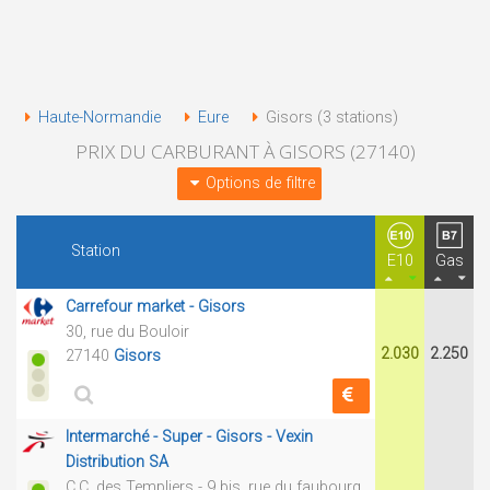
Haute-Normandie
Eure
Gisors (3 stations)
PRIX DU CARBURANT À GISORS (27140)
Options de filtre
Station
E10
Gas
Carrefour market - Gisors
30, rue du Bouloir
2.030
2.250
27140
Gisors
Intermarché - Super - Gisors - Vexin
Distribution SA
C.C. des Templiers - 9 bis, rue du faubourg