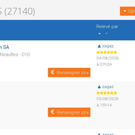
 (27140)
Opt
Relevé par
zagaz
on SA
 Neaufles - D10
04/08/2026
à 07h24
Renseigner prix
zagaz
03/08/2026
à 15h14
Renseigner prix
zagaz