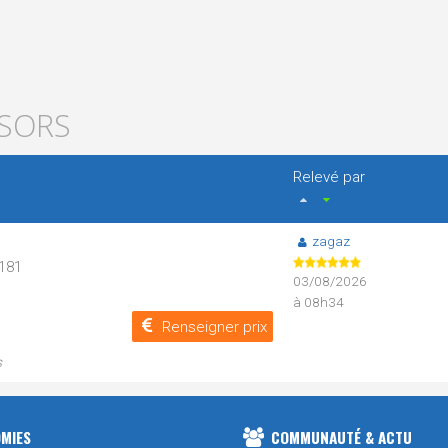
ISORS
Relevé par
zagaz
N181
03/08/2026
à 08h34
Renseigner prix
s
MIES
COMMUNAUTÉ & ACTU