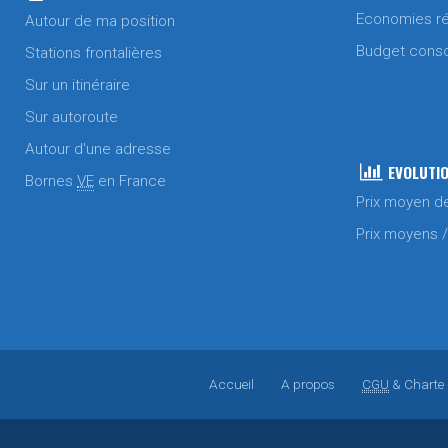
Economies ré
Autour de ma position
Budget cons
Stations frontalières
Sur un itinéraire
Sur autoroute
Autour d'une adresse
EVOLUTIO
Bornes
VE
en France
Prix moyen d
Prix moyens 
Accueil
A propos
CGU
& Charte