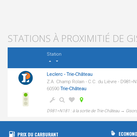
STATIONS À PROXIMITIÉ DE G
Station
Leclerc - Trie-Château
Z.A. Champ Rolain - C.C. du Lièvre - D981=
60590
Trie-Château
D981=N181 : à la sortie de Trie-Château → Gisor
ECONONO
PRIX DU CARBURANT