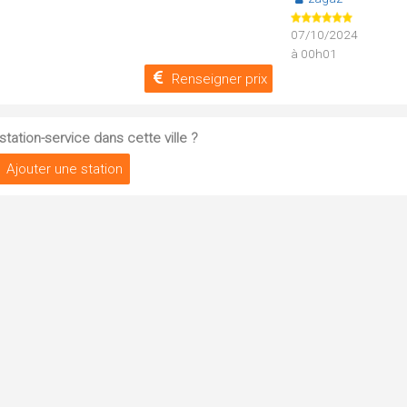
07/10/2024
à 00h01
Renseigner prix
tation-service dans cette ville ?
Ajouter une station