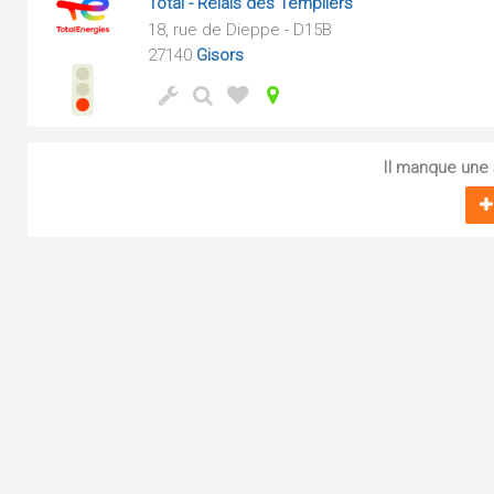
Total - Relais des Templiers
18, rue de Dieppe - D15B
27140
Gisors
Il manque une s