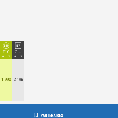
E10
Gas
1.990
2.198
PARTENAIRES