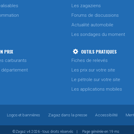
alisables
Les zagaziens
ommation
Forums de discussions
Actualité automobile
Les sondages du moment
N PRIX
OUTILS PRATIQUES
es carburants
Fiches de relevés
/ département
Les prix sur votre site
Le pétrole sur votre site
Les applications mobiles
Logos et bannières
Zagaz dans la presse
Accessibilité
Ment
©Zagaz
v4
2026 - tous droits réservés
|
Page générée en 19 ms