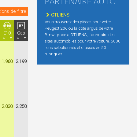
PARTENAIRE AUTO
ions de filtre
GTLIENS
Vous trouverez des pièces pour votre
Peugeot 206 ou la cote argus de votre
E10
Gas
Bmw grace a GTLIENS, l´annuaire des
sites automobiles pour votre voiture. 5000
liens sélectionnés et classés en 50
rubriques.
1.960
2.199
2.030
2.250