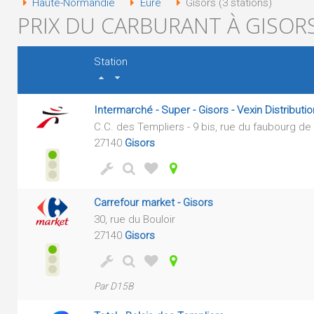
Haute-Normandie
Eure
Gisors (3 stations)
PRIX DU CARBURANT À GISORS
Station
Intermarché - Super - Gisors - Vexin Distributi
C.C. des Templiers - 9 bis, rue du faubourg de
27140
Gisors
Carrefour market - Gisors
30, rue du Bouloir
27140
Gisors
Par D15B