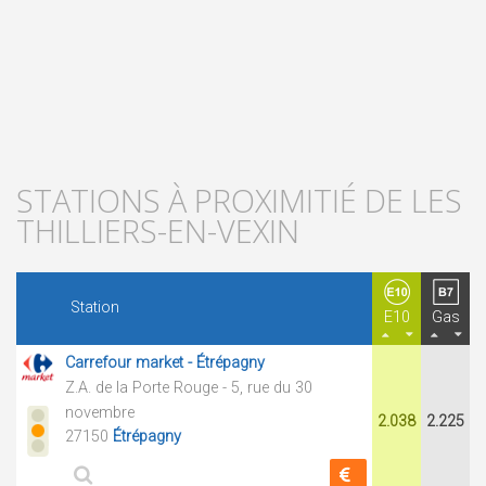
STATIONS À PROXIMITIÉ DE LES
THILLIERS-EN-VEXIN
Station
E10
Gas
Carrefour market - Étrépagny
Z.A. de la Porte Rouge - 5, rue du 30
novembre
2.038
2.225
27150
Étrépagny