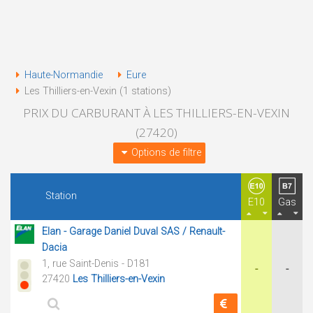
Haute-Normandie
Eure
Les Thilliers-en-Vexin (1 stations)
PRIX DU CARBURANT À LES THILLIERS-EN-VEXIN
(27420)
Options de filtre
Station
E10
Gas
Elan - Garage Daniel Duval SAS / Renault-
Dacia
1, rue Saint-Denis - D181
-
-
27420
Les Thilliers-en-Vexin