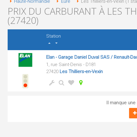
Haute-Normandie
Eure
Les Thilliers-en-Vexin (1 sta
PRIX DU CARBURANT À LES TH
(27420)
Station
Elan - Garage Daniel Duval SAS / Renault-Da
1, rue Saint-Denis - D181
27420
Les Thilliers-en-Vexin
Il manque une s