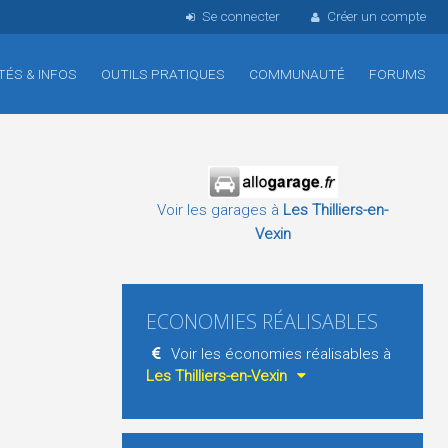
Se connecter
Créer un compte
TÉS & INFOS
OUTILS PRATIQUES
COMMUNAUTÉ
FORUMS
Voir les garages à
Les Thilliers-en-
Vexin
ECONOMIES RÉALISABLES
Voir les économies réalisables à
Les Thilliers-en-Vexin