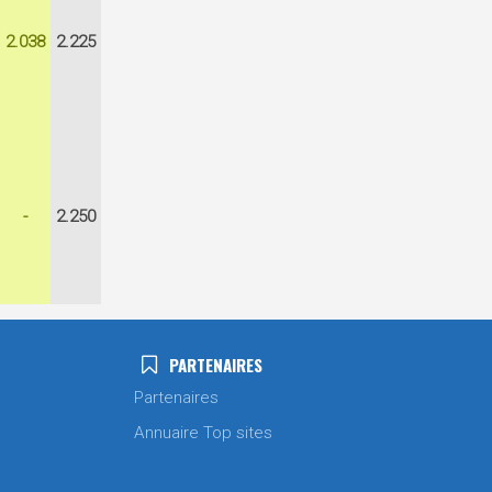
2.038
2.225
-
2.250
PARTENAIRES
Partenaires
Annuaire Top sites