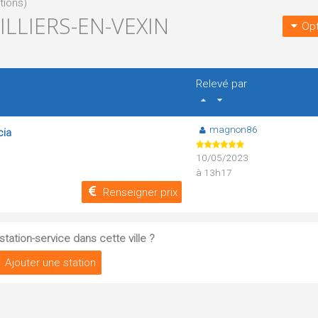
tions)
ILLIERS-EN-VEXIN
Opt
Relevé par
magnon86
cia
10/05/2023
à 13h17
Renseigner prix
tation-service dans cette ville ?
Ajouter une station