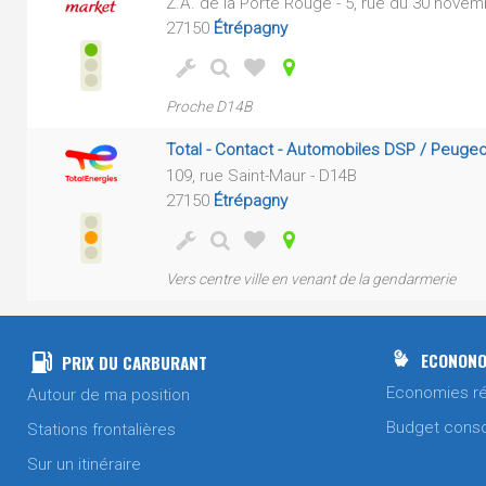
Z.A. de la Porte Rouge - 5, rue du 30 nove
27150
Étrépagny
Proche D14B
Total - Contact - Automobiles DSP / Peugeo
109, rue Saint-Maur - D14B
27150
Étrépagny
Vers centre ville en venant de la gendarmerie
ECONONO
PRIX DU CARBURANT
Economies ré
Autour de ma position
Budget cons
Stations frontalières
Sur un itinéraire