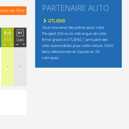
PARTENAIRE AUTO
ions de filtre
GTLIENS
Vous trouverez des pièces pour votre
Peugeot 206 ou la cote argus de votre
E10
Gas
Bmw grace a GTLIENS, l´annuaire des
sites automobiles pour votre voiture. 5000
liens sélectionnés et classés en 50
rubriques.
-
-