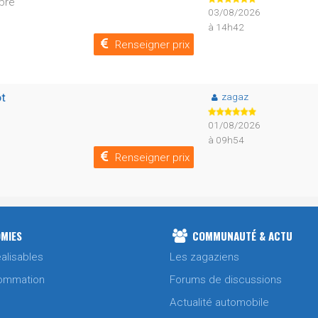
mbre
03/08/2026
à 14h42
Renseigner prix
zagaz
t
01/08/2026
à 09h54
Renseigner prix
MIES
COMMUNAUTÉ & ACTU
alisables
Les zagaziens
ommation
Forums de discussions
Actualité automobile