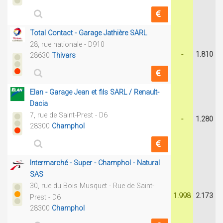
Total Contact - Garage Jathière SARL
28, rue nationale - D910
-
1.810
28630
Thivars
Elan - Garage Jean et fils SARL / Renault-
Dacia
7, rue de Saint-Prest - D6
-
1.280
28300
Champhol
Intermarché - Super - Champhol - Natural
SAS
30, rue du Bois Musquet - Rue de Saint-
1.998
2.173
Prest - D6
28300
Champhol