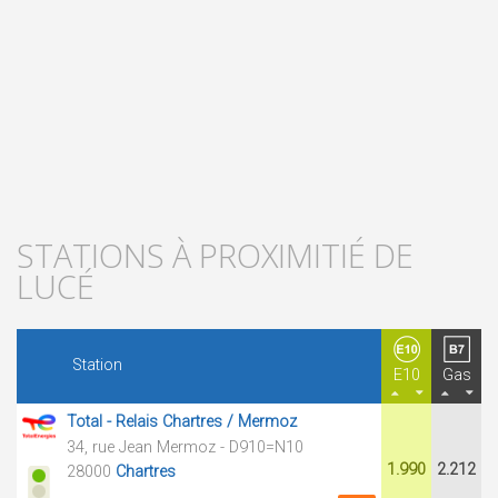
STATIONS À PROXIMITIÉ DE
LUCÉ
Station
E10
Gas
Total - Relais Chartres / Mermoz
34, rue Jean Mermoz - D910=N10
1.990
2.212
28000
Chartres