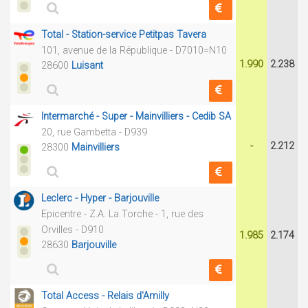
Total - Station-service Petitpas Tavera
101, avenue de la République - D7010=N10
1.990
2.238
28600
Luisant
Intermarché - Super - Mainvilliers - Cedib SA
20, rue Gambetta - D939
-
2.212
28300
Mainvilliers
Leclerc - Hyper - Barjouville
Epicentre - Z.A. La Torche - 1, rue des
Orvilles - D910
1.985
2.174
28630
Barjouville
Total Access - Relais d'Amilly