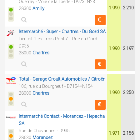
Ouerray - Voie de la liberté - D923=N23
1.990
2.210
28300
Amilly
Intermarché - Super - Chartres - Du Gord SA
Lieu-dit "Les Trois Ponts" - Rue du Gord -
D935
1.990
2.197
28000
Chartres
Total - Garage Groult Automobiles / Citroën
106, rue du Bourgneuf - D7154=N154
1.990
2.250
28000
Chartres
Intermarché Contact - Morancez - Hepacha
SA
Rue de Chavannes - D935
1.971
2.156
28630
Morancez