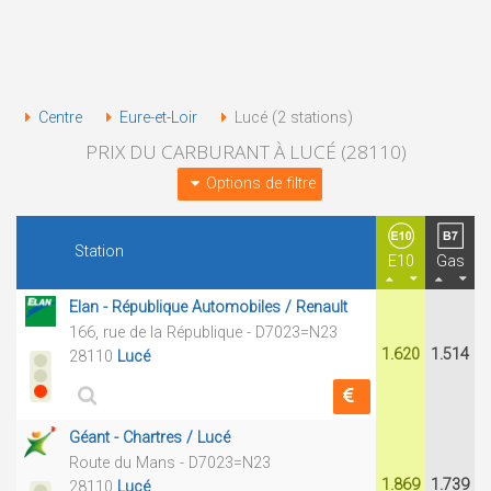
Centre
Eure-et-Loir
Lucé (2 stations)
PRIX DU CARBURANT À LUCÉ (28110)
Options de filtre
Station
E10
Gas
Elan - République Automobiles / Renault
166, rue de la République - D7023=N23
1.620
1.514
28110
Lucé
Géant - Chartres / Lucé
Route du Mans - D7023=N23
1.869
1.739
28110
Lucé