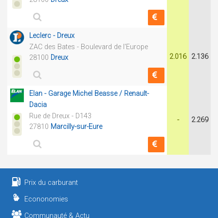
Leclerc - Dreux
ZAC des Bates - Boulevard de l'Europe
2.016
2.136
28100
Dreux
Elan - Garage Michel Beasse / Renault-
Dacia
Rue de Dreux - D143
-
2.269
27810
Marcilly-sur-Eure
Prix du carburant
Econonomies
Communauté & Actu