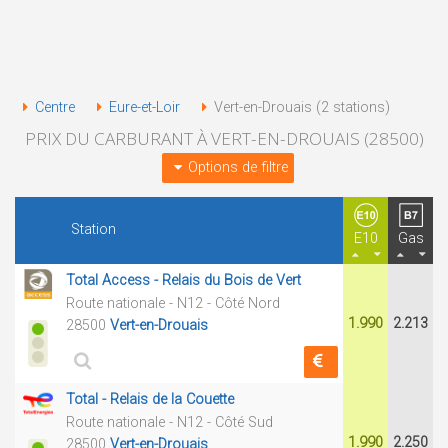
Centre
Eure-et-Loir
Vert-en-Drouais (2 stations)
PRIX DU CARBURANT À VERT-EN-DROUAIS (28500)
Options de filtre
Station
E10
Gas
Total Access - Relais du Bois de Vert
Route nationale - N12 - Côté Nord
1.990
2.213
28500
Vert-en-Drouais
Total - Relais de la Couette
Route nationale - N12 - Côté Sud
1.990
2.250
28500
Vert-en-Drouais