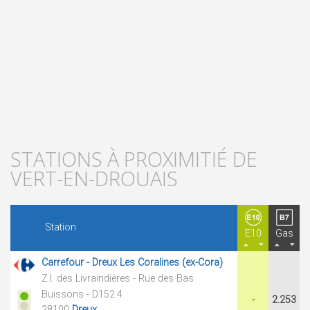
STATIONS À PROXIMITIÉ DE
VERT-EN-DROUAIS
Station
E10
Gas
Carrefour - Dreux Les Coralines (ex-Cora)
Z.I. des Livraindières - Rue des Bas
Buissons - D152.4
-
2.253
28100
Dreux