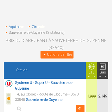
Aquitaine
Gironde
Sauveterre-de-Guyenne (2 stations)
PRIX DU CARBURANT À SAUVETERRE-DE-GUYENNE
(33540)
Options de filtre
Station
E10
Gas
Système U - Super U - Sauveterre-de-
Guyenne
14, au Closet - Route de Libourne - D670
1.999
2.149
33540
Sauveterre-de-Guyenne