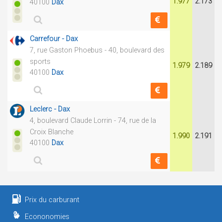
1.977
2.173
40100
Dax
Carrefour - Dax
7, rue Gaston Phoebus - 40, boulevard des
sports
1.979
2.189
40100
Dax
Leclerc - Dax
4, boulevard Claude Lorrin - 74, rue de la
Croix Blanche
1.990
2.191
40100
Dax
Prix du carburant
Econonomies