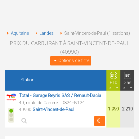
Aquitaine
Landes
Saint-Vincent-de-Paul (1 stations)
PRIX DU CARBURANT À SAINT-VINCENT-DE-PAUL
(40990)
Options de filtre
Station
E10
Gas
Total - Garage Beyris SAS / Renault-Dacia
40, route de Carrère - D824=N124
1.990
2.210
40990
Saint-Vincent-de-Paul