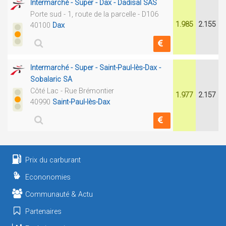
Intermarché - Super - Dax - Dadisal SAS
Porte sud - 1, route de la parcelle - D106
1.985
2.155
40100
Dax
Intermarché - Super - Saint-Paul-lès-Dax -
Sobalaric SA
Côté Lac - Rue Brémontier
1.977
2.157
40990
Saint-Paul-lès-Dax
Prix du carburant
Econonomies
Communauté & Actu
Partenaires