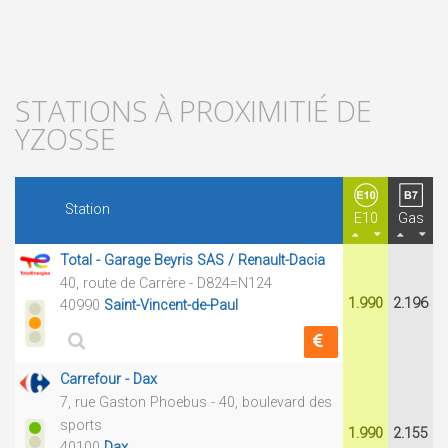
STATIONS À PROXIMITIÉ DE
YZOSSE
Station
E10
Gas
Total - Garage Beyris SAS / Renault-Dacia
40, route de Carrère - D824=N124
1.990
2.196
40990
Saint-Vincent-de-Paul
Carrefour - Dax
7, rue Gaston Phoebus - 40, boulevard des
sports
1.990
2.155
40100
Dax