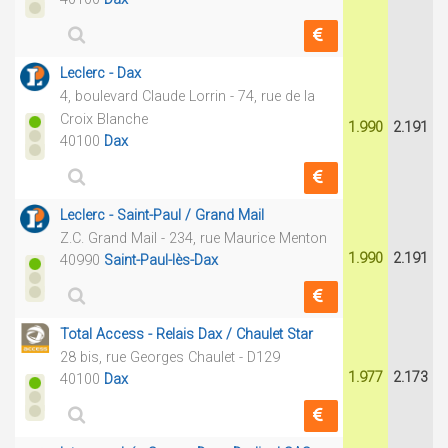
Leclerc - Dax
4, boulevard Claude Lorrin - 74, rue de la
Croix Blanche
1.990
2.191
40100
Dax
Leclerc - Saint-Paul / Grand Mail
Z.C. Grand Mail - 234, rue Maurice Menton
1.990
2.191
40990
Saint-Paul-lès-Dax
Total Access - Relais Dax / Chaulet Star
28 bis, rue Georges Chaulet - D129
1.977
2.173
40100
Dax