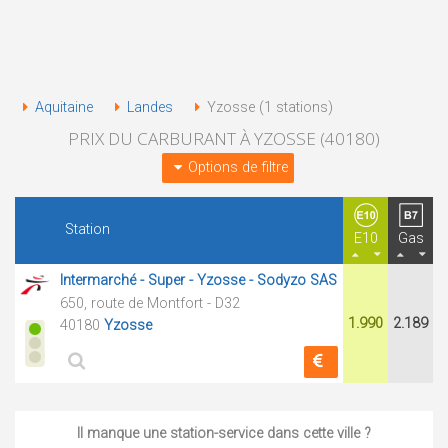
Aquitaine
Landes
Yzosse (1 stations)
PRIX DU CARBURANT À YZOSSE (40180)
Options de filtre
Station
E10
Gas
Intermarché - Super - Yzosse - Sodyzo SAS
650, route de Montfort - D32
1.990
2.189
40180
Yzosse
Il manque une station-service dans cette ville ?