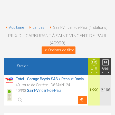
Aquitaine
Landes
Saint-Vincent-de-Paul (1 stations)
PRIX DU CARBURANT À SAINT-VINCENT-DE-PAUL
(40990)
Options de filtre
Station
E10
Gas
Total - Garage Beyris SAS / Renault-Dacia
40, route de Carrère - D824=N124
1.990
2.196
40990
Saint-Vincent-de-Paul