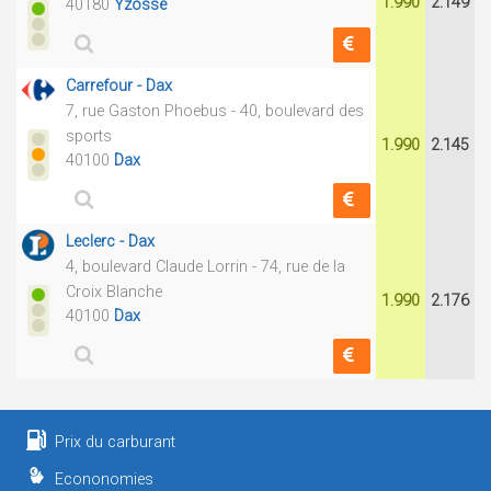
1.990
2.149
40180
Yzosse
Carrefour - Dax
7, rue Gaston Phoebus - 40, boulevard des
sports
1.990
2.145
40100
Dax
Leclerc - Dax
4, boulevard Claude Lorrin - 74, rue de la
Croix Blanche
1.990
2.176
40100
Dax
Prix du carburant
Econonomies