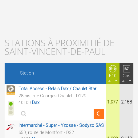
STATIONS À PROXIMITIÉ DE
SAINT-VINCENT-DE-PAUL
Station
E10
Gas
Total Access - Relais Dax / Chaulet Star
28 bis, rue Georges Chaulet - D129
1.977
2.158
40100
Dax
Intermarché - Super - Yzosse - Sodyzo SAS
650, route de Montfort - D32