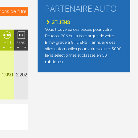
PARTENAIRE AUTO
ions de filtre
GTLIENS
Vous trouverez des pièces pour votre
Peugeot 206 ou la cote argus de votre
E10
Gas
Bmw grace a GTLIENS, l´annuaire des
sites automobiles pour votre voiture. 5000
liens sélectionnés et classés en 50
rubriques.
1.990
2.202