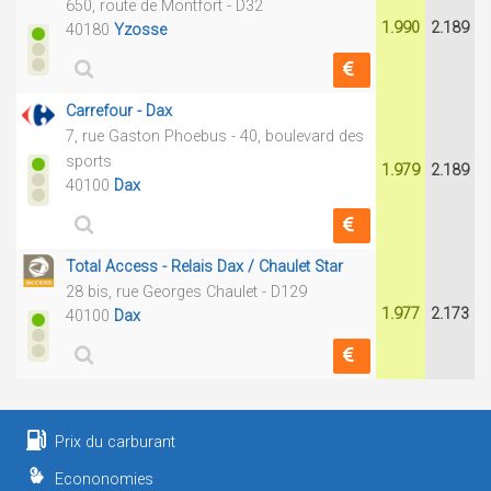
650, route de Montfort - D32
1.990
2.189
40180
Yzosse
Carrefour - Dax
7, rue Gaston Phoebus - 40, boulevard des
sports
1.979
2.189
40100
Dax
Total Access - Relais Dax / Chaulet Star
28 bis, rue Georges Chaulet - D129
1.977
2.173
40100
Dax
Prix du carburant
Econonomies