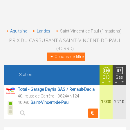
Aquitaine
Landes
Saint-Vincent-de-Paul (1 stations)
PRIX DU CARBURANT À SAINT-VINCENT-DE-PAUL
(40990)
Options de filtre
Station
E10
Gas
Total - Garage Beyris SAS / Renault-Dacia
40, route de Carrère - D824=N124
1.990
2.210
40990
Saint-Vincent-de-Paul