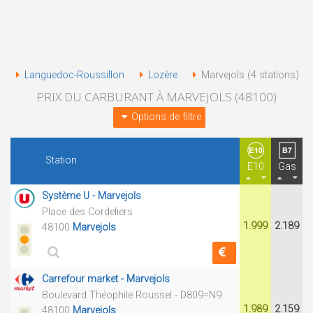
Languedoc-Roussillon
Lozère
Marvejols (4 stations)
PRIX DU CARBURANT À MARVEJOLS (48100)
Options de filtre
Station
E10
Gas
Système U - Marvejols
Place des Cordeliers
1.999
2.189
48100
Marvejols
Carrefour market - Marvejols
Boulevard Théophile Roussel - D809=N9
1.989
2.159
48100
Marvejols