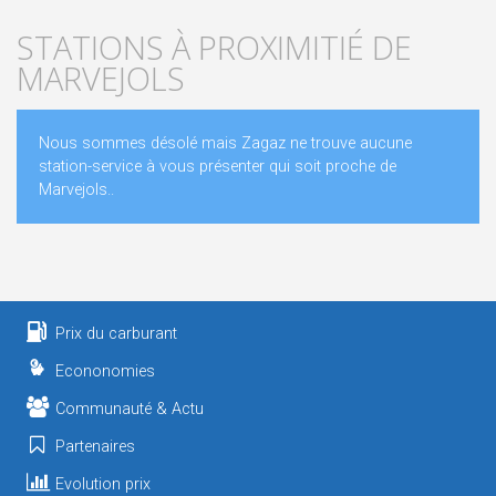
STATIONS À PROXIMITIÉ DE
MARVEJOLS
Nous sommes désolé mais Zagaz ne trouve aucune
station-service à vous présenter qui soit proche de
Marvejols..
Prix du carburant
Econonomies
Communauté & Actu
Partenaires
Evolution prix