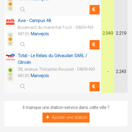
Avia - Campus 48
Boulevard du maréchal Foch - D809=N9
2.049
2.219
48100
Marvejols
Total - Le Relais du Gévaudan SARL /
Citroën
38, avenue Théophile Roussel - D809=N9
-
2.243
48100
Marvejols
Il manque une station-service dans cette ville ?
Ajouter une station