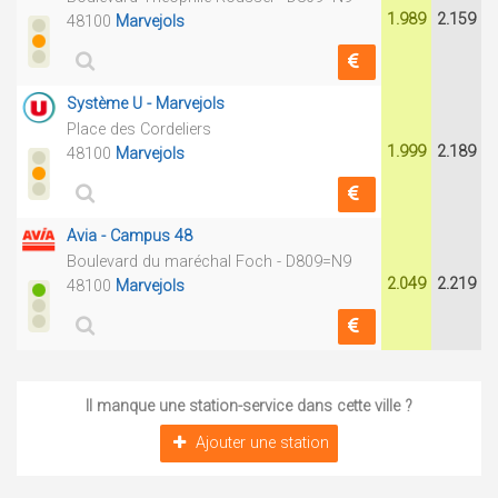
1.989
2.159
48100
Marvejols
Système U - Marvejols
Place des Cordeliers
1.999
2.189
48100
Marvejols
Avia - Campus 48
Boulevard du maréchal Foch - D809=N9
2.049
2.219
48100
Marvejols
Il manque une station-service dans cette ville ?
Ajouter une station