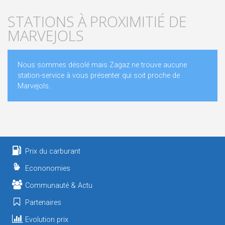
STATIONS À PROXIMITIÉ DE
MARVEJOLS
Nous sommes désolé mais Zagaz ne trouve aucune
station-service à vous présenter qui soit proche de
Marvejols..
Prix du carburant
Econonomies
Communauté & Actu
Partenaires
Evolution prix