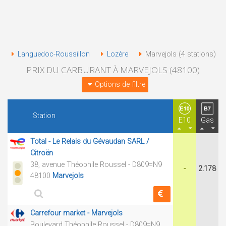
Languedoc-Roussillon
Lozère
Marvejols (4 stations)
PRIX DU CARBURANT À MARVEJOLS (48100)
Options de filtre
Station
E10
Gas
Total - Le Relais du Gévaudan SARL /
Citroën
38, avenue Théophile Roussel - D809=N9
-
2.178
48100
Marvejols
Carrefour market - Marvejols
Boulevard Théophile Roussel - D809=N9