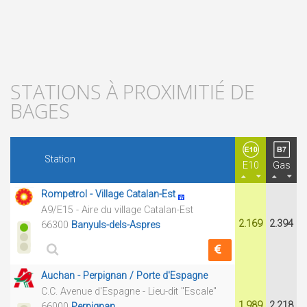
STATIONS À PROXIMITIÉ DE
BAGES
Station
E10
Gas
Rompetrol - Village Catalan-Est
A9/E15 - Aire du village Catalan-Est
2.169
2.394
66300
Banyuls-dels-Aspres
Auchan - Perpignan / Porte d'Espagne
C.C. Avenue d'Espagne - Lieu-dit "Escale"
1.989
2.218
66000
Perpignan