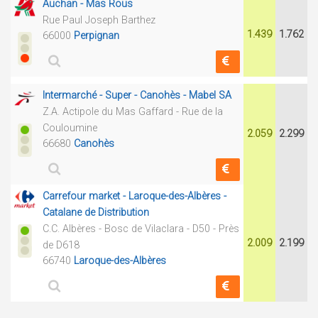
Auchan - Mas Rous
Rue Paul Joseph Barthez
1.439
1.762
66000
Perpignan
Intermarché - Super - Canohès - Mabel SA
Z.A. Actipole du Mas Gaffard - Rue de la
Couloumine
2.059
2.299
66680
Canohès
Carrefour market - Laroque-des-Albères -
Catalane de Distribution
C.C. Albères - Bosc de Vilaclara - D50 - Près
2.009
2.199
de D618
66740
Laroque-des-Albères