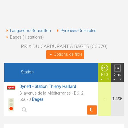
Languedoc-Roussillon
Pyrénées-Orientales
Bages (1 stations)
PRIX DU CARBURANT À BAGES (66670)
Options de filtre
Station
E10
Gas
Dyneff - Station Thierry Haillard
8, avenue de la Méditerranée - D612
-
1.495
66670
Bages