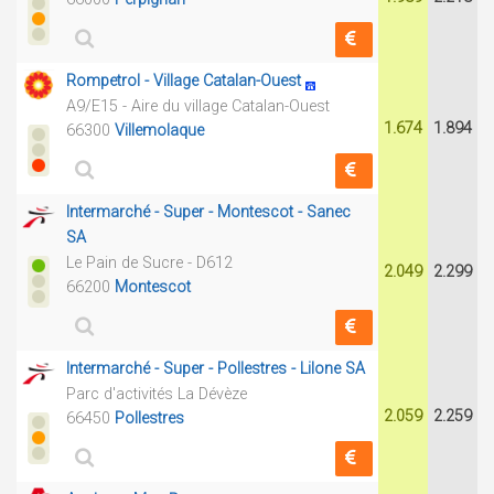
Rompetrol - Village Catalan-Ouest
A9/E15 - Aire du village Catalan-Ouest
1.674
1.894
66300
Villemolaque
Intermarché - Super - Montescot - Sanec
SA
Le Pain de Sucre - D612
2.049
2.299
66200
Montescot
Intermarché - Super - Pollestres - Lilone SA
Parc d'activités La Dévèze
2.059
2.259
66450
Pollestres