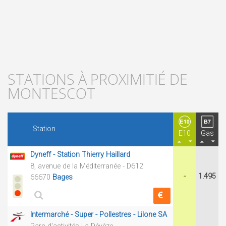
STATIONS À PROXIMITIÉ DE
MONTESCOT
Station
E10
Gas
Dyneff - Station Thierry Haillard
8, avenue de la Méditerranée - D612
-
1.495
66670
Bages
Intermarché - Super - Pollestres - Lilone SA