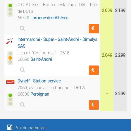
C.C. Albères - Bosc de Vilaclara - D50 - Près
2.009
2.199
de D618
66740
Laroque-des-Albères
Intermarché - Super - Saint-André - Dimalys
SAS
Lieu-dit "Couloumes" - D618
2.049
2.299
66690
Saint-André
Dyneff - Station-service
2060, avenue Julien Panchot - D612a
-
2.299
66000
Perpignan
Prix du carburant