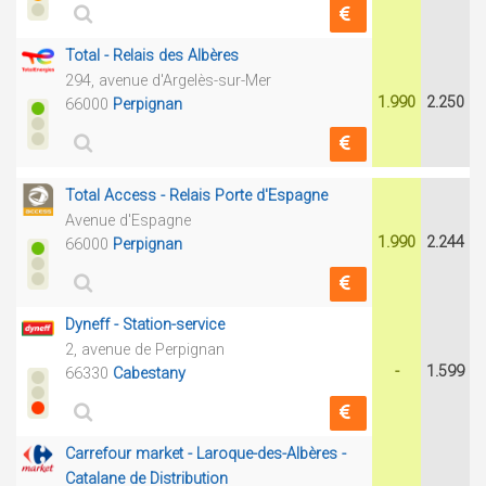
Total - Relais des Albères
294, avenue d'Argelès-sur-Mer
1.990
2.250
66000
Perpignan
Total Access - Relais Porte d'Espagne
Avenue d'Espagne
1.990
2.244
66000
Perpignan
Dyneff - Station-service
2, avenue de Perpignan
-
1.599
66330
Cabestany
Carrefour market - Laroque-des-Albères -
Catalane de Distribution