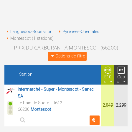
Languedoc-Roussillon
Pyrénées-Orientales
Montescot (1 stations)
PRIX DU CARBURANT À MONTESCOT (66200)
Options de filtre
Station
E10
Gas
Intermarché - Super - Montescot - Sanec
SA
Le Pain de Sucre - D612
2.049
2.299
66200
Montescot