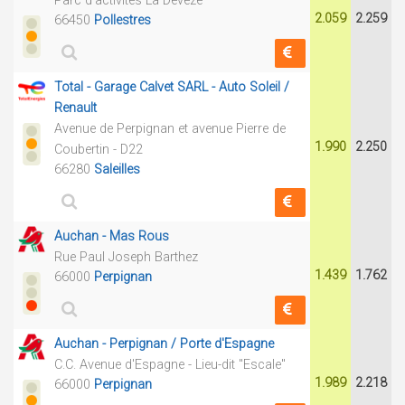
Parc d'activités La Dévèze
2.059
2.259
66450
Pollestres
Total - Garage Calvet SARL - Auto Soleil /
Renault
Avenue de Perpignan et avenue Pierre de
1.990
2.250
Coubertin - D22
66280
Saleilles
Auchan - Mas Rous
Rue Paul Joseph Barthez
1.439
1.762
66000
Perpignan
Auchan - Perpignan / Porte d'Espagne
C.C. Avenue d'Espagne - Lieu-dit "Escale"
1.989
2.218
66000
Perpignan