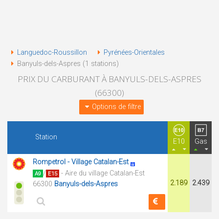
Languedoc-Roussillon
Pyrénées-Orientales
Banyuls-dels-Aspres (1 stations)
PRIX DU CARBURANT À BANYULS-DELS-ASPRES
(66300)
Options de filtre
Station
E10
Gas
Rompetrol - Village Catalan-Est
/
- Aire du village Catalan-Est
A9
E15
2.189
2.439
66300
Banyuls-dels-Aspres