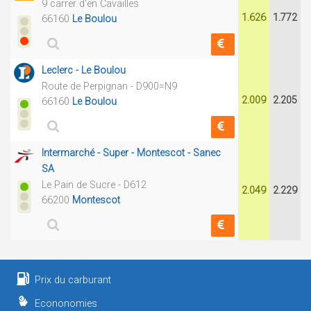
9 carrer d'en Cavailles
1.626
1.772
66160
Le Boulou
Leclerc - Le Boulou
Route de Perpignan - D900=N9
2.009
2.205
66160
Le Boulou
Intermarché - Super - Montescot - Sanec
SA
Le Pain de Sucre - D612
2.049
2.229
66200
Montescot
Prix du carburant
Econonomies