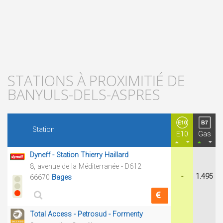
STATIONS À PROXIMITIÉ DE
BANYULS-DELS-ASPRES
Station
E10
Gas
Dyneff - Station Thierry Haillard
8, avenue de la Méditerranée - D612
-
1.495
66670
Bages
Total Access - Petrosud - Formenty