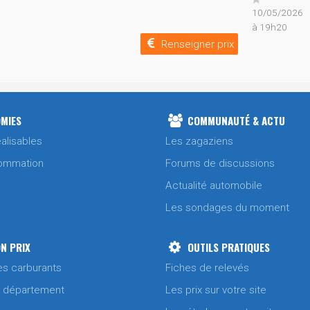
10/05/2026
à 19h20
Renseigner prix
MIES
COMMUNAUTÉ & ACTU
alisables
Les zagaziens
ommation
Forums de discussions
Actualité automobile
Les sondages du moment
N PRIX
OUTILS PRATIQUES
es carburants
Fiches de relevés
/ département
Les prix sur votre site