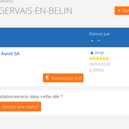
tations)
GERVAIS-EN-BELIN
Opt
Relevé par
serge
- Auroit SA
04/03/2026
à 20h52
Renseigner prix
tation-service dans cette ville ?
Ajouter une station