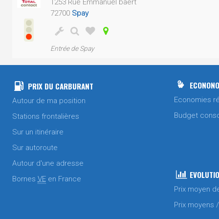
1253 Rue Emmanuel baert
72700
Spay
Entrée de Spay
ECONONO
PRIX DU CARBURANT
Economies ré
Autour de ma position
Budget cons
Stations frontalières
Sur un itinéraire
Sur autoroute
Autour d'une adresse
EVOLUTIO
Bornes
VE
en France
Prix moyen d
Prix moyens 