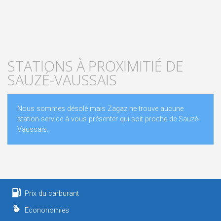
STATIONS À PROXIMITIÉ DE
SAUZÉ-VAUSSAIS
Nous sommes désolé mais Zagaz ne trouve aucune
station-service à vous présenter qui soit proche de Sauzé-
Vaussais..
Prix du carburant
Econonomies