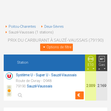
Poitou-Charentes
Deux-Sèvres
Sauzé-Vaussais (1 stations)
PRIX DU CARBURANT À SAUZÉ-VAUSSAIS (79190)
Options de filtre
Station
E10
Gas
Système U - Super U - Sauzé-Vaussais
Route de Civray - D948
2.009
2.169
79190
Sauzé-Vaussais