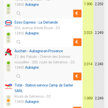
1.990
2.250
13400
Aubagne
Esso Express - La Demande
550, avenue Antide Boyer - D2
2.023
2.249
13400
Aubagne
Auchan - Aubagne-en-Provence
Z.I. des Paluds - Chemin des bonnes
nouvelles - 200, route de Géménos - D2
2.014
2.240
13400
Aubagne
Total - Station-service Camp de Sarlier
SARL
Route de Gémenos - D2
1.999
2.249
13400
Aubagne