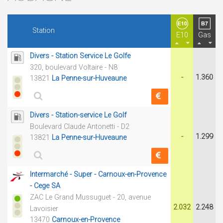
Station
E10
Gas
Divers - Station Service Le Golfe
320, boulevard Voltaire - N8
-
1.360
13821
La Penne-sur-Huveaune
Divers - Station-service Le Golf
Boulevard Claude Antonetti - D2
-
1.299
13821
La Penne-sur-Huveaune
Intermarché - Super - Carnoux-en-Provence
- Cege SA
ZAC Le Grand Mussuguet - 20, avenue
2.032
2.248
Lavoisier
13470
Carnoux-en-Provence