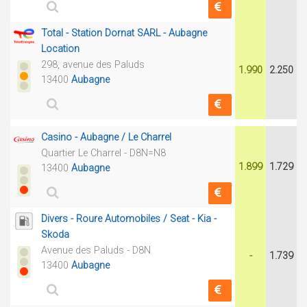
Total - Station Dornat SARL - Aubagne
Location
298, avenue des Paluds
1.990
2.250
13400
Aubagne
Casino - Aubagne / Le Charrel
Quartier Le Charrel - D8N=N8
1.899
1.729
13400
Aubagne
Divers - Roure Automobiles / Seat - Kia -
Skoda
Avenue des Paluds - D8N
-
1.739
13400
Aubagne