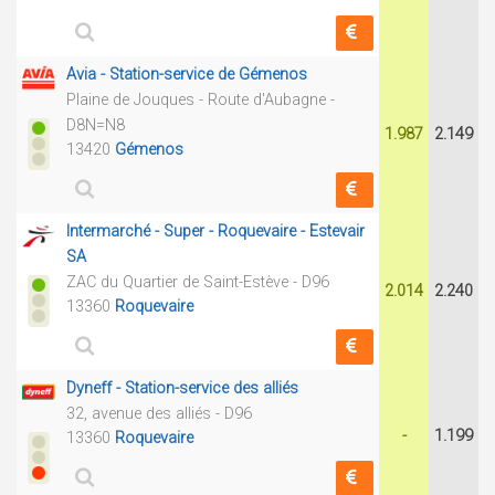
Avia - Station-service de Gémenos
Plaine de Jouques - Route d'Aubagne -
D8N=N8
1.987
2.149
13420
Gémenos
Intermarché - Super - Roquevaire - Estevair
SA
ZAC du Quartier de Saint-Estève - D96
2.014
2.240
13360
Roquevaire
Dyneff - Station-service des alliés
32, avenue des alliés - D96
-
1.199
13360
Roquevaire