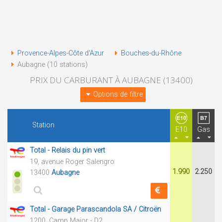
Provence-Alpes-Côte d'Azur
Bouches-du-Rhône
Aubagne (10 stations)
PRIX DU CARBURANT À AUBAGNE (13400)
Options de filtre
Station
E10
Gas
Total - Relais du pin vert
19, avenue Roger Salengro
1.990
2.250
13400
Aubagne
Total - Garage Parascandola SA / Citroën
1200, Camp Major - D2