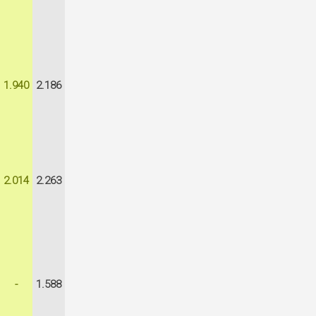
1.940
2.186
2.014
2.263
-
1.588