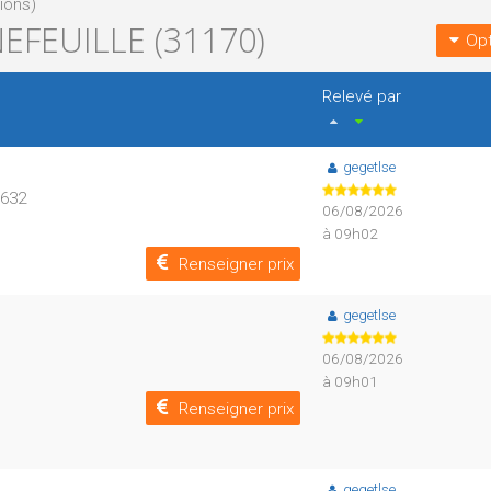
tions)
FEUILLE (31170)
Opt
Relevé par
gegetlse
D632
06/08/2026
à 09h02
Renseigner prix
gegetlse
06/08/2026
à 09h01
Renseigner prix
gegetlse