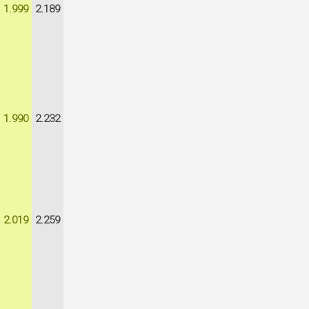
1.999
2.189
1.990
2.232
2.019
2.259