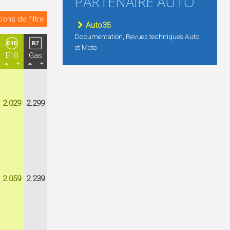
PARTENAIRE AUTO
ions de filtre
Auto35
Documentation, Revues techniques Auto
et Moto
E10
Gas
2.029
2.299
2.059
2.239