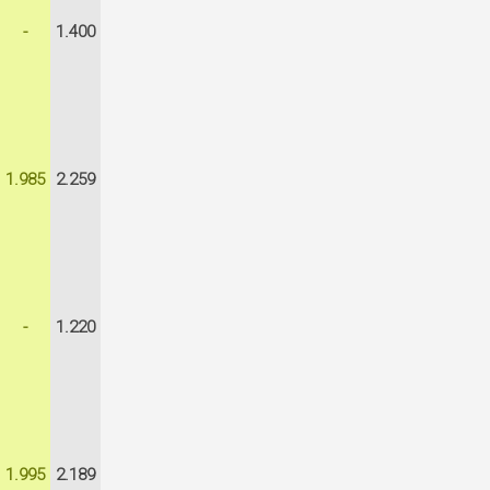
-
1.400
1.985
2.259
-
1.220
1.995
2.189