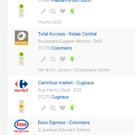
31830
Plaisance-du-Touch
Proche D632
Total Access - Relais Central
Boulevard Eugène Montel - D63
31770
Colomiers
Par N124 : sortie n° 4 Colomiers-Centre
Carrefour market - Cugnaux
Rue Henry Gladi - D23
31270
Cugnaux
Esso Express - Colomiers
2, avenue Édouard Serres