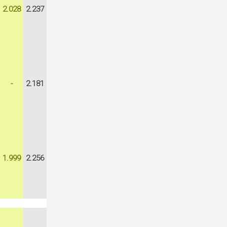
2.028
2.237
-
2.181
1.999
2.256