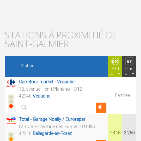
STATIONS À PROXIMITIÉ DE
SAINT-GALMIER
Station
E10
Gas
Carrefour market - Veauche
12, avenue Henri Planchet - D12
Fermée
42340
Veauche
Total - Garage Noally / Eurorepar
La rivière - Avenue des Farges - D1089
1.415
2.250
42210
Bellegarde-en-Forez