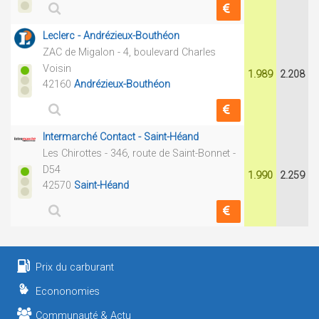
Leclerc - Andrézieux-Bouthéon
ZAC de Migalon - 4, boulevard Charles
Voisin
1.989
2.208
42160
Andrézieux-Bouthéon
Intermarché Contact - Saint-Héand
Les Chirottes - 346, route de Saint-Bonnet -
D54
1.990
2.259
42570
Saint-Héand
Prix du carburant
Econonomies
Communauté & Actu