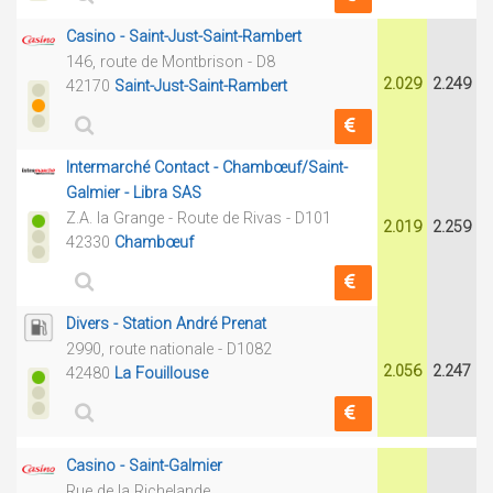
Casino - Saint-Just-Saint-Rambert
146, route de Montbrison - D8
2.029
2.249
42170
Saint-Just-Saint-Rambert
Intermarché Contact - Chambœuf/Saint-
Galmier - Libra SAS
Z.A. la Grange - Route de Rivas - D101
2.019
2.259
42330
Chambœuf
Divers - Station André Prenat
2990, route nationale - D1082
2.056
2.247
42480
La Fouillouse
Casino - Saint-Galmier
Rue de la Richelande