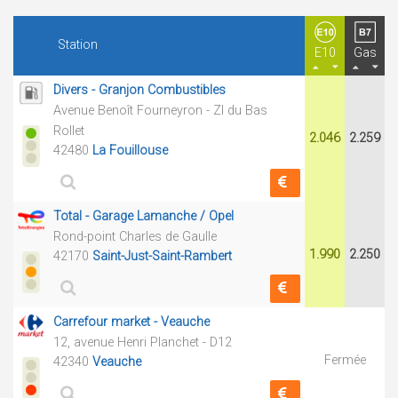
Station
E10
Gas
Divers - Granjon Combustibles
Avenue Benoît Fourneyron - ZI du Bas
Rollet
2.046
2.259
42480
La Fouillouse
Total - Garage Lamanche / Opel
Rond-point Charles de Gaulle
1.990
2.250
42170
Saint-Just-Saint-Rambert
Carrefour market - Veauche
12, avenue Henri Planchet - D12
Fermée
42340
Veauche