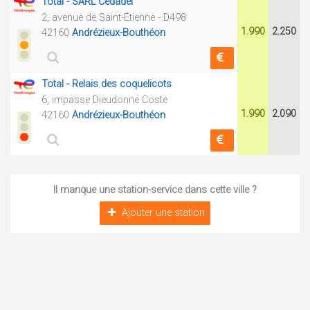
Total - SARL Cedadel
2, avenue de Saint-Étienne - D498
1.990
2.250
42160
Andrézieux-Bouthéon
Total - Relais des coquelicots
6, impasse Dieudonné Coste
1.990
2.090
42160
Andrézieux-Bouthéon
Il manque une station-service dans cette ville ?
Ajouter une station