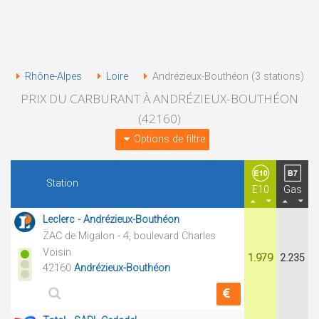
Rhône-Alpes
Loire
Andrézieux-Bouthéon (3 stations)
PRIX DU CARBURANT À ANDRÉZIEUX-BOUTHÉON
(42160)
Options de filtre
Station
E10
Gas
Leclerc - Andrézieux-Bouthéon
ZAC de Migalon - 4, boulevard Charles
Voisin
1.979
2.235
42160
Andrézieux-Bouthéon