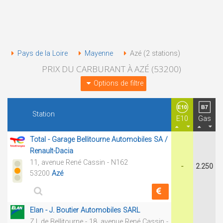
Pays de la Loire
Mayenne
Azé (2 stations)
PRIX DU CARBURANT À AZÉ (53200)
Options de filtre
Station
E10
Gas
Total - Garage Bellitourne Automobiles SA /
Renault-Dacia
11, avenue René Cassin - N162
-
2.250
53200
Azé
Elan - J. Boutier Automobiles SARL
Z.I. de Bellitourne - 18, avenue René Cassin -