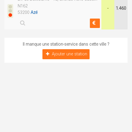
N162
-
1.460
53200
Azé
Il manque une station-service dans cette ville ?
Ajouter une station