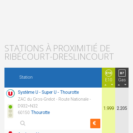
STATIONS À PROXIMITIÉ DE
RIBÉCOURT-DRESLINCOURT
Station
E10
Gas
Système U - Super U - Thourotte
ZAC du Gros-Grelot - Route Nationale -
D932=N32
1.999
2.205
60150
Thourotte