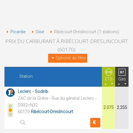
Picardie
Oise
Ribécourt-Dreslincourt (1 stations)
PRIX DU CARBURANT À RIBÉCOURT-DRESLINCOURT
(60170)
Options de filtre
Station
E10
Gas
Leclerc - Sodirib
ZAC de la Grérie - Rue du général Leclerc -
D932=N32
2.075
2.255
60170
Ribécourt-Dreslincourt