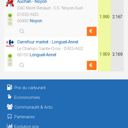
Auchan - Noyon
ZAC Mont Renaud - C.C. Noyon-Sud -
D1032=N32
1.990
2.167
60400
Noyon
Carrefour market - Longueil-Annel
Le Champs Sainte-Croix - D932=N32
1.959
2.169
60150
Longueil-Annel
Prix du carburant
Econonomies
Communauté & Actu
Partenaires
Evolution prix