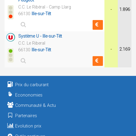
Peugeot
C.C. Le Ribéral - Camp Llarg
-
1.896
66130
Ille-sur-Têt
Système U - Ille-sur-Têt
C.C. Le Riberal
-
2.169
66130
Ille-sur-Têt
Prix du carburant
Econonomies
Communauté & Actu
Partenaires
Evolution prix