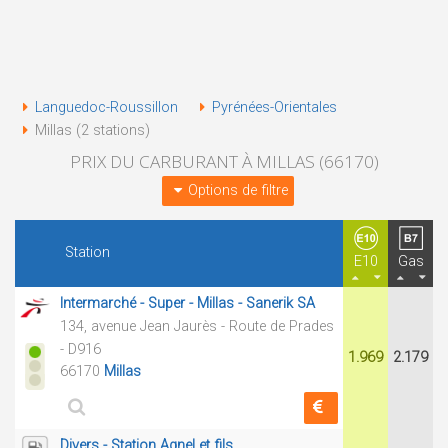
Languedoc-Roussillon
Pyrénées-Orientales
Millas (2 stations)
PRIX DU CARBURANT À MILLAS (66170)
Options de filtre
Station
E10
Gas
Intermarché - Super - Millas - Sanerik SA
134, avenue Jean Jaurès - Route de Prades
- D916
1.969
2.179
66170
Millas
Divers - Station Agnel et fils