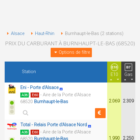
Alsace
Haut-Rhin
Burnhaupt-le-Bas (2 stations)
PRIX DU CARBURANT À BURNHAUPT-LE-BAS (68520)
Options de filtre
Station
E10
Gas
Eni - Porte d'Alsace
/
- Aire de la Porte d'Alsace
A36
E60
2.069
2.309
68520
Burnhaupt-le-Bas
Total - Relais Porte d'Alsace Nord
/
- Aire de la Porte d'Alsace
A36
E60
1.990
2.250
68520
Burnhaupt-le-Bas