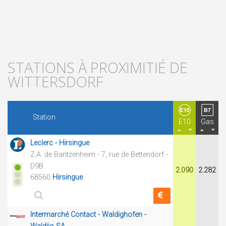
STATIONS À PROXIMITIÉ DE
WITTERSDORF
Station
E10
Gas
Leclerc - Hirsingue
Z.A. de Bantzenheim - 7, rue de Bettendorf -
D9B
2.090
2.282
68560
Hirsingue
Intermarché Contact - Waldighofen -