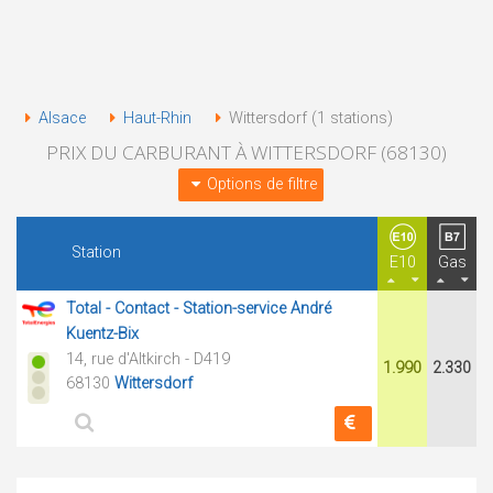
Alsace
Haut-Rhin
Wittersdorf (1 stations)
PRIX DU CARBURANT À WITTERSDORF (68130)
Options de filtre
Station
E10
Gas
Total - Contact - Station-service André
Kuentz-Bix
14, rue d'Altkirch - D419
1.990
2.330
68130
Wittersdorf