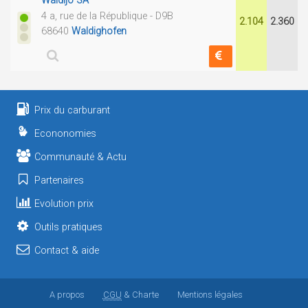
Waldijo SA
4 a, rue de la République - D9B
2.104
2.360
68640
Waldighofen
Prix du carburant
Econonomies
Communauté & Actu
Partenaires
Evolution prix
Outils pratiques
Contact & aide
A propos
CGU
& Charte
Mentions légales