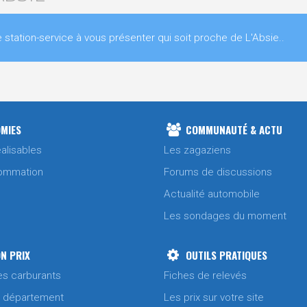
ation-service à vous présenter qui soit proche de L'Absie..
MIES
COMMUNAUTÉ & ACTU
alisables
Les zagaziens
ommation
Forums de discussions
Actualité automobile
Les sondages du moment
N PRIX
OUTILS PRATIQUES
es carburants
Fiches de relevés
/ département
Les prix sur votre site