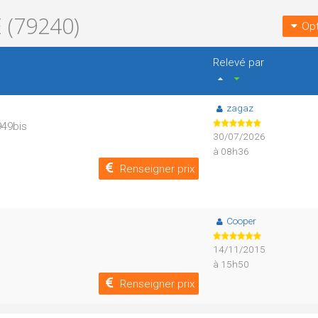
)
 (79240)
Opt
Relevé par
zagaz
D949bis
30/07/2026
à 08h36
Renseigner prix
Cooper
14/11/2015
à 15h50
Renseigner prix