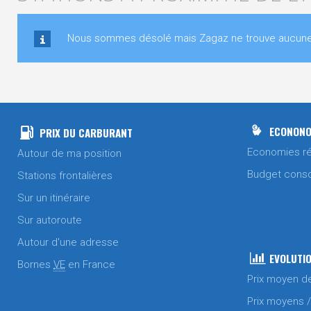
Nous sommes désolé mais Zagaz ne trouve aucune st
ECONONO
PRIX DU CARBURANT
Economies ré
Autour de ma position
Budget cons
Stations frontalières
Sur un itinéraire
Sur autoroute
Autour d'une adresse
EVOLUTIO
Bornes
VE
en France
Prix moyen d
Prix moyens 