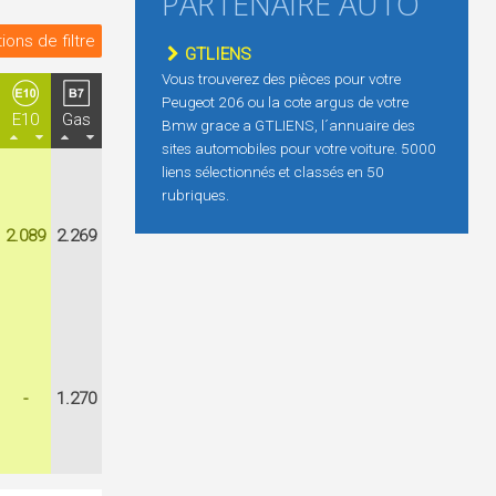
PARTENAIRE AUTO
ions de filtre
GTLIENS
Vous trouverez des pièces pour votre
Peugeot 206 ou la cote argus de votre
E10
Gas
Bmw grace a GTLIENS, l´annuaire des
sites automobiles pour votre voiture. 5000
liens sélectionnés et classés en 50
rubriques.
2.089
2.269
-
1.270