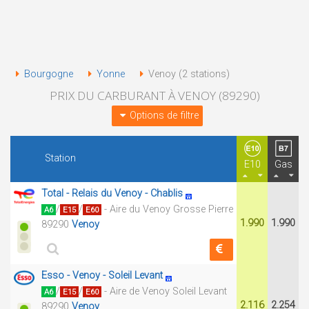
Bourgogne
Yonne
Venoy (2 stations)
PRIX DU CARBURANT À VENOY (89290)
Options de filtre
Station
E10
Gas
Total - Relais du Venoy - Chablis
/
/
- Aire du Venoy Grosse Pierre
A6
E15
E60
1.990
1.990
89290
Venoy
Esso - Venoy - Soleil Levant
/
/
- Aire de Venoy Soleil Levant
A6
E15
E60
2.116
2.254
89290
Venoy