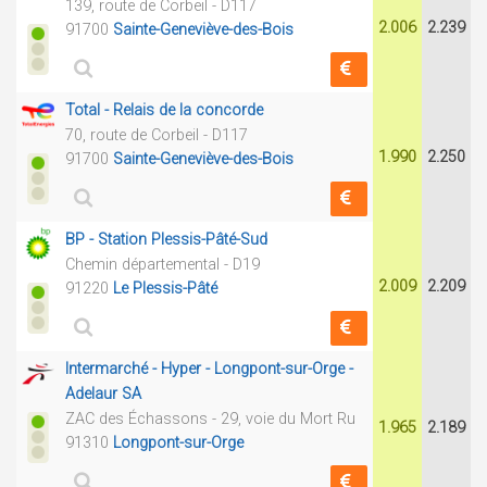
139, route de Corbeil - D117
2.006
2.239
91700
Sainte-Geneviève-des-Bois
Total - Relais de la concorde
70, route de Corbeil - D117
1.990
2.250
91700
Sainte-Geneviève-des-Bois
BP - Station Plessis-Pâté-Sud
Chemin départemental - D19
2.009
2.209
91220
Le Plessis-Pâté
Intermarché - Hyper - Longpont-sur-Orge -
Adelaur SA
ZAC des Échassons - 29, voie du Mort Ru
1.965
2.189
91310
Longpont-sur-Orge