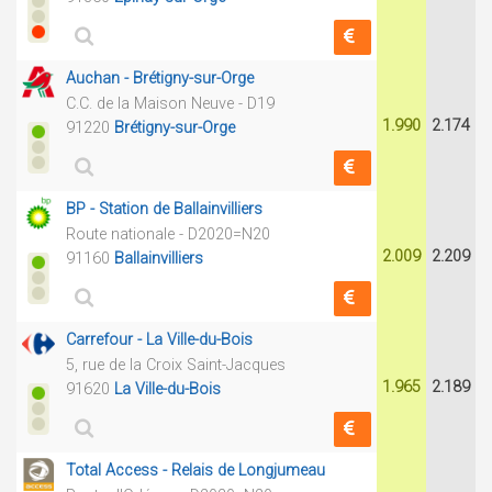
Auchan - Brétigny-sur-Orge
C.C. de la Maison Neuve - D19
1.990
2.174
91220
Brétigny-sur-Orge
BP - Station de Ballainvilliers
Route nationale - D2020=N20
2.009
2.209
91160
Ballainvilliers
Carrefour - La Ville-du-Bois
5, rue de la Croix Saint-Jacques
1.965
2.189
91620
La Ville-du-Bois
Total Access - Relais de Longjumeau