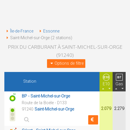
Île-de-France
Essonne
Saint-Michel-sur-Orge (2 stations)
PRIX DU CARBURANT À SAINT-MICHEL-SUR-ORGE
(91240)
Options de filtre
Station
E10
Gas
BP - Saint-Michel-sur-Orge
Route de la Boële - D133
2.079
2.279
91240
Saint-Michel-sur-Orge