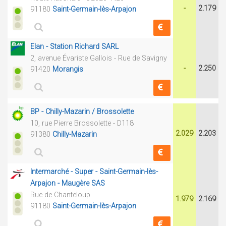
-
2.179
91180
Saint-Germain-lès-Arpajon
Elan - Station Richard SARL
2, avenue Évariste Gallois - Rue de Savigny
-
2.250
91420
Morangis
BP - Chilly-Mazarin / Brossolette
10, rue Pierre Brossolette - D118
2.029
2.203
91380
Chilly-Mazarin
Intermarché - Super - Saint-Germain-lès-
Arpajon - Maugère SAS
Rue de Chanteloup
1.979
2.169
91180
Saint-Germain-lès-Arpajon