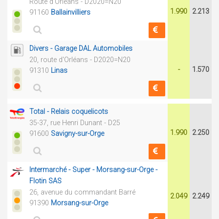
Route d'Orléans - D2020=N20
1.990
2.213
91160
Ballainvilliers
Divers - Garage DAL Automobiles
20, route d'Orléans - D2020=N20
-
1.570
91310
Linas
Total - Relais coquelicots
35-37, rue Henri Dunant - D25
1.990
2.250
91600
Savigny-sur-Orge
Intermarché - Super - Morsang-sur-Orge -
Flotin SAS
26, avenue du commandant Barré
2.049
2.249
91390
Morsang-sur-Orge