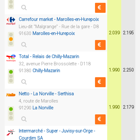
Carrefour market - Marolles-en-Hurepoix
Lieu-dit "Malgrange" - Rue de la gare - D8
2.039
2.195
91630
Marolles-en-Hurepoix
Total - Relais de Chilly-Mazarin
32, avenue Pierre Brossolette - D118
1.990
2.250
91380
Chilly-Mazarin
Netto - La Norville - Serthisa
4, route de Marolles
1.990
2.179
91290
La Norville
Intermarché - Super - Juvisy-sur-Orge -
Courdim SA