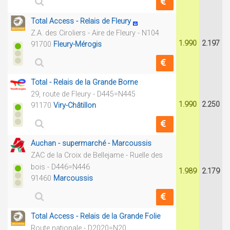
Total Access - Relais de Fleury
Z.A. des Ciroliers - Aire de Fleury - N104
1.990
2.197
91700
Fleury-Mérogis
Total - Relais de la Grande Borne
29, route de Fleury - D445=N445
1.990
2.250
91170
Viry-Châtillon
Auchan - supermarché - Marcoussis
ZAC de la Croix de Bellejame - Ruelle des
bois - D446=N446
1.989
2.179
91460
Marcoussis
Total Access - Relais de la Grande Folie
Route nationale - D2020=N20