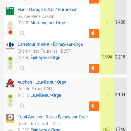
Elan - Garage G.A.D. / Eurorepar
93, rue René Cassin
-
1.480
91390
Morsang-sur-Orge
Carrefour market - Épinay-sur-Orge
Chemin des Tourelles - D257
1.994
2.218
91360
Épinay-sur-Orge
Auchan - Leuville-sur-Orge
Rue du 8 mai 1945
-
2.194
91310
Leuville-sur-Orge
Total Access - Relais Épinay-sur-Orge
Route de Corbeil - D257
1.851
1.749
91360
Épinay-sur-Orge