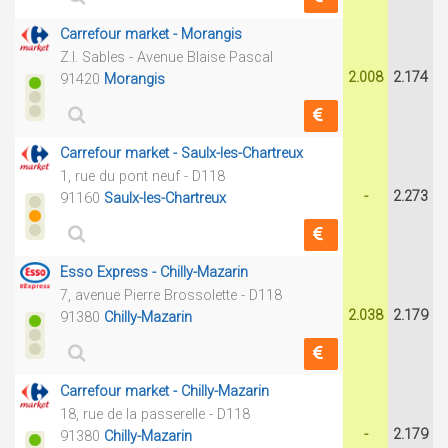
Carrefour market - Morangis
Z.I. Sables - Avenue Blaise Pascal
2.008
2.174
91420
Morangis
Carrefour market - Saulx-les-Chartreux
1, rue du pont neuf - D118
-
2.273
91160
Saulx-les-Chartreux
Esso Express - Chilly-Mazarin
7, avenue Pierre Brossolette - D118
2.038
2.179
91380
Chilly-Mazarin
Carrefour market - Chilly-Mazarin
18, rue de la passerelle - D118
-
2.179
91380
Chilly-Mazarin