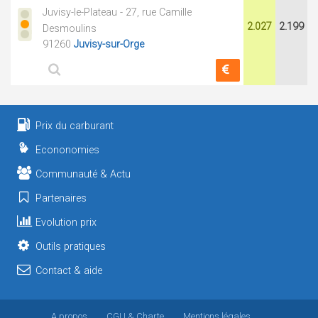
Juvisy-le-Plateau - 27, rue Camille
2.027
2.199
Desmoulins
91260
Juvisy-sur-Orge
Prix du carburant
Econonomies
Communauté & Actu
Partenaires
Evolution prix
Outils pratiques
Contact & aide
A propos
CGU
& Charte
Mentions légales