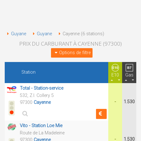
Guyane
Guyane
Cayenne (6 stations)
PRIX DU CARBURANT À CAYENNE (97300)
Options de filtre
Station
E10
Gas
Total - Station-service
532, Z.I. Collery 5
-
1.530
97300
Cayenne
Vito - Station Loe Mie
Route de La Madeleine
-
1.530
97300
Cayenne