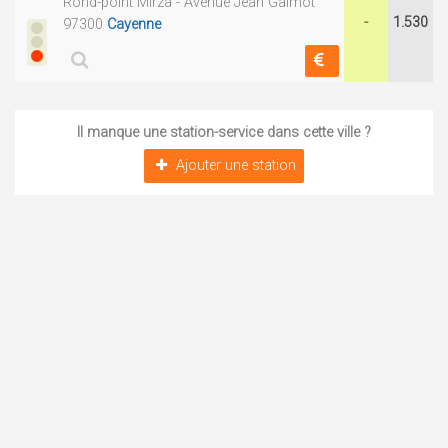
Rond-point Mirza - Avenue Jean Galmot
-
1.530
97300
Cayenne
Il manque une station-service dans cette ville ?
Ajouter une station