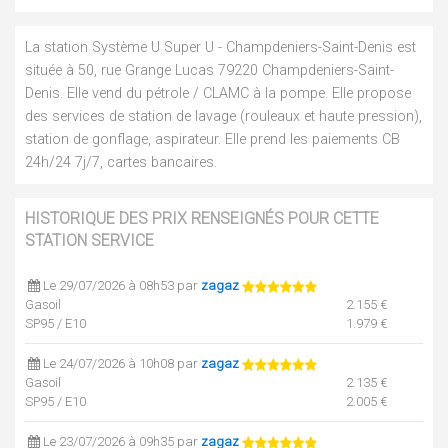
La station Système U Super U - Champdeniers-Saint-Denis est
située à 50, rue Grange Lucas 79220 Champdeniers-Saint-
Denis. Elle vend du pétrole / CLAMC à la pompe. Elle propose
des services de station de lavage (rouleaux et haute pression),
station de gonflage, aspirateur. Elle prend les paiements CB
24h/24 7j/7, cartes bancaires.
HISTORIQUE DES PRIX RENSEIGNÉS POUR CETTE
STATION SERVICE
Le 29/07/2026 à 08h53 par
zagaz
Gasoil
2.155 €
SP95 / E10
1.979 €
Le 24/07/2026 à 10h08 par
zagaz
Gasoil
2.135 €
SP95 / E10
2.005 €
Le 23/07/2026 à 09h35 par
zagaz