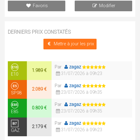
Favoris
Modifier
DERNIERS PRIX CONSTATÉS
Mettre à jour les prix
Par
zagaz
1.989 €
31/07/2026 à 09h23
E10
Par
zagaz
2.089 €
23/07/2026 à 09h35
SP98
Par
zagaz
0.809 €
23/07/2026 à 09h35
E85
Par
zagaz
2.179 €
31/07/2026 à 09h23
GAZ