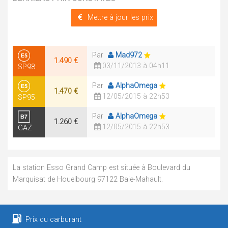
Mettre à jour les prix
Par
Mad972
1.490 €
03/11/2013 à 04h11
SP98
Par
AlphaOmega
1.470 €
12/05/2015 à 22h53
SP95
Par
AlphaOmega
1.260 €
12/05/2015 à 22h53
GAZ
La station Esso Grand Camp est située à Boulevard du
Marquisat de Houelbourg 97122 Baie-Mahault.
Prix du carburant