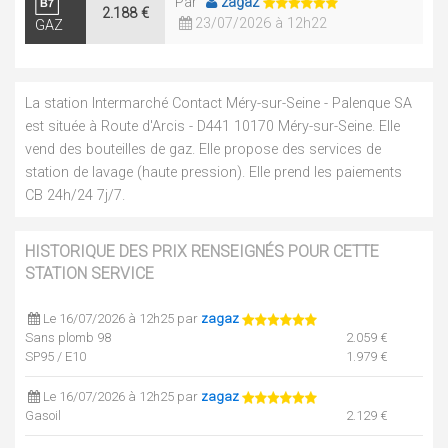
Par
zagaz
2.188 €
23/07/2026 à 12h22
GAZ
La station Intermarché Contact Méry-sur-Seine - Palenque SA
est située à Route d'Arcis - D441 10170 Méry-sur-Seine. Elle
vend des bouteilles de gaz. Elle propose des services de
station de lavage (haute pression). Elle prend les paiements
CB 24h/24 7j/7.
HISTORIQUE DES PRIX RENSEIGNÉS POUR CETTE
STATION SERVICE
Le 16/07/2026 à 12h25 par
zagaz
Sans plomb 98
2.059 €
SP95 / E10
1.979 €
Le 16/07/2026 à 12h25 par
zagaz
Gasoil
2.129 €