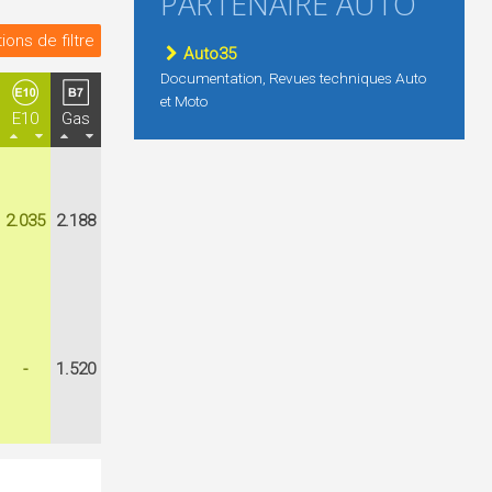
PARTENAIRE AUTO
ions de filtre
Auto35
Documentation, Revues techniques Auto
et Moto
E10
Gas
2.035
2.188
-
1.520