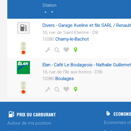
Station
Divers - Garage Aveline et fils SARL / Renaul
55, rue de Saint-Etienne - D8
10380
Charny-le-Bachot
Elan - Café Le Boulageois - Nathalie Guilleme
16, rue de l'île aux troncs - D56
10380
Boulages
ECONONO
PRIX DU CARBURANT
Economies ré
Autour de ma position