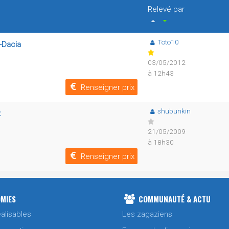
Relevé par
Toto10
t-Dacia
03/05/2012
à 12h43
Renseigner prix
shubunkin
t
21/05/2009
à 18h30
Renseigner prix
MIES
COMMUNAUTÉ & ACTU
alisables
Les zagaziens