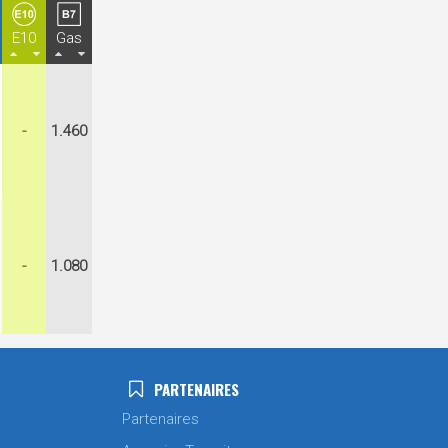
E10
Gas
-
1.460
-
1.080
PARTENAIRES
Partenaires