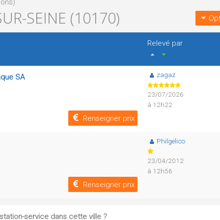
ions)
UR-SEINE (10170)
Opt
Relevé par
zagaz
enque SA
23/07/2026
à 12h22
Renseigner prix
Philgelico
23/04/2012
à 12h56
Renseigner prix
tation-service dans cette ville ?