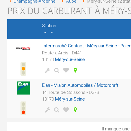
Champagne-Ardenne
Aube
Méry-sur-Seine (2 stat
PRIX DU CARBURANT À MÉRY-S
Station
Intermarché Contact - Méry-sur-Seine - Pal
Route d'Arcis - D441
10170
Méry-sur-Seine
Elan - Mialon Automobiles / Motorcraft
14, route de Soissons - D373
10170
Méry-sur-Seine
Il manque une s