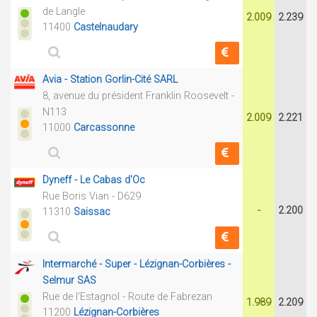
de Langle
2.009
2.239
11400
Castelnaudary
Avia - Station Gorlin-Cité SARL
8, avenue du président Franklin Roosevelt -
N113
2.009
2.221
11000
Carcassonne
Dyneff - Le Cabas d'Oc
Rue Boris Vian - D629
-
2.200
11310
Saissac
Intermarché - Super - Lézignan-Corbières -
Selmur SAS
Rue de l'Estagnol - Route de Fabrezan
1.989
2.209
11200
Lézignan-Corbières