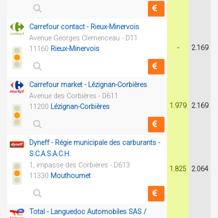
Carrefour contact - Rieux-Minervois
Avenue Georges Clemenceau - D11
-
2.169
11160
Rieux-Minervois
Carrefour market - Lézignan-Corbières
Avenue des Corbières - D611
1.979
2.169
11200
Lézignan-Corbières
Dyneff - Régie municipale des carburants -
S.C.A.S.A.C.H.
1, impasse des Corbières - D613
1.825
2.064
11330
Mouthoumet
Total - Languedoc Automobiles SAS /