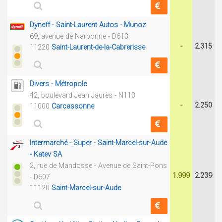
Dyneff - Saint-Laurent Autos - Munoz
69, avenue de Narbonne - D613
-
2.315
11220
Saint-Laurent-de-la-Cabrerisse
Divers - Métropole
42, boulevard Jean Jaurès - N113
-
2.250
11000
Carcassonne
Intermarché - Super - Saint-Marcel-sur-Aude
- Katev SA
2, rue de Mandosse - Avenue de Saint-Pons
1.999
2.239
- D607
11120
Saint-Marcel-sur-Aude