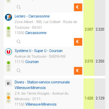
Leclerc - Carcassonne
Zone Alibert - 995, rue Colbert - Route de
Toulouse - D6161
2.007
2.220
11000
Carcassonne
Système U - Super U - Coursan
Avenue de Toulouse - D6009=N9
2.015
2.250
11110
Coursan
Divers - Station-service communale
Villeneuve-Minervois
Z.A. les Terres Rouges - Avenue du
1.620
2.129
Minervois - D111
11160
Villeneuve-Minervois