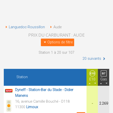
Languedoc-Roussillon
Aude
PRIX DU CARBURANT : AUDE
Options de filtre
Station 1 à 20 sur 107
20 suivants
Station
E10
Gas
Dyneff - Station-Bar du Stade - Didier
Manens
16, avenue Camille Bouché - D118
-
2.269
11300
Limoux