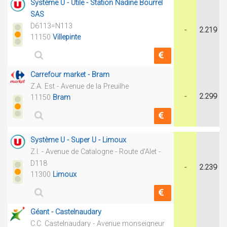
Système U - Utile - Station Nadine Bourrel
SAS
D6113=N113
-
2.219
11150
Villepinte
Carrefour market - Bram
Z.A. Est - Avenue de la Preuilhe
-
2.299
11150
Bram
Système U - Super U - Limoux
Z.I. - Avenue de Catalogne - Route d'Alet -
D118
-
2.239
11300
Limoux
Géant - Castelnaudary
C.C. Castelnaudary - Avenue monseigneur