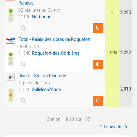
Renault
82 bis, avenue Carnot
-
2.225
11100
Narbonne
Total - Relais des côtes de Roquefort
D6009=N9
1.990
2.222
11540
Roquefort-des-Corbières
Divers - Station Plantade
1, place du Portail
-
2.310
11590
Sallèles-d'Aude
Station 1 à 20 sur 107
20 suivants