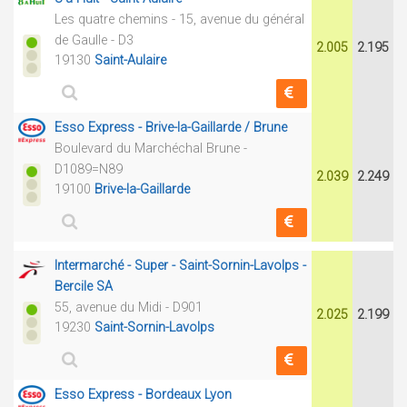
Les quatre chemins - 15, avenue du général
de Gaulle - D3
2.005
2.195
19130
Saint-Aulaire
Esso Express - Brive-la-Gaillarde / Brune
Boulevard du Marchéchal Brune -
D1089=N89
2.039
2.249
19100
Brive-la-Gaillarde
Intermarché - Super - Saint-Sornin-Lavolps -
Bercile SA
55, avenue du Midi - D901
2.025
2.199
19230
Saint-Sornin-Lavolps
Esso Express - Bordeaux Lyon