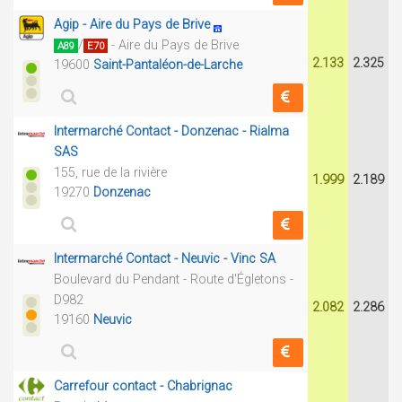
Agip - Aire du Pays de Brive
/
- Aire du Pays de Brive
A89
E70
2.133
2.325
19600
Saint-Pantaléon-de-Larche
Intermarché Contact - Donzenac - Rialma
SAS
155, rue de la rivière
1.999
2.189
19270
Donzenac
Intermarché Contact - Neuvic - Vinc SA
Boulevard du Pendant - Route d'Égletons -
D982
2.082
2.286
19160
Neuvic
Carrefour contact - Chabrignac