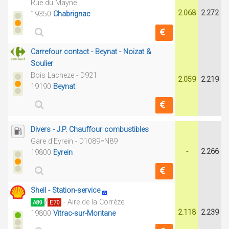
Rue du Mayne
2.068
2.272
19350
Chabrignac
Carrefour contact - Beynat - Noizat &
Soulier
Bois Lacheze - D921
2.059
2.219
19190
Beynat
Divers - J.P. Chauffour combustibles
Gare d'Eyrein - D1089=N89
-
2.266
19800
Eyrein
Shell - Station-service
/
- Aire de la Corrèze
A89
E70
2.118
2.239
19800
Vitrac-sur-Montane