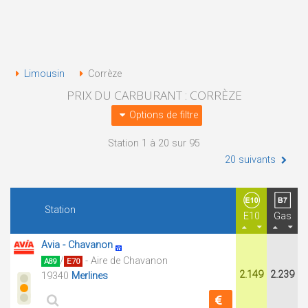
Limousin
Corrèze
PRIX DU CARBURANT : CORRÈZE
Options de filtre
Station 1 à 20 sur 95
20 suivants
Station
E10
Gas
Avia - Chavanon
/
- Aire de Chavanon
A89
E70
2.149
2.239
19340
Merlines