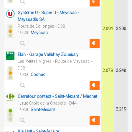
Système U - Super U - Meyssac -
Meyssadis SA
Route de Collonges - D38
2.094
2.290
19500
Meyssac
Elan - Garage Valibhay Zouebaly
Les Petites Vignes - Route de Meyssac -
D38
2.079
2.248
19360
Cosnac
Carrefour contact - Saint-Mexant / Machat
1, rue Croix de la Chapelle - D44
-
2.219
19330
Saint-Mexant
8 à Huit - Saint-Aulaire