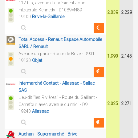
112 bis, avenue du président John
Fitzgerald Kennedy - D1089=N89
2.039
2.229
19100
Brive-la-Gaillarde
Total Access - Renault Espace Automobile
SARL / Renault
Avenue du parc - Route de Brive - D901
1.990
2.145
19130
Objat
Intermarché Contact - Allassac - Sallac
SAS
Lieu-dit "les Rivières" - Route du Saillant -
2.025
2.271
Carrefour avec avenue du midi - D9
19240
Allassac
Auchan - Supermarché - Brive