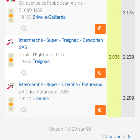
90, avenue de l'abbé Jean Alvitre -
D1089=N89
-
2.175
19100
Brive-la-Gaillarde
Intermarché - Super - Treignac - Cendorian
SAS
Route d'Égletons - D16
2.035
2.239
19260
Treignac
Intermarché - Super - Uzerche / Patureaux
ZAC des Patureaux- D920
-
2.209
19140
Uzerche
Station 1 à 20 sur 95
20 suivants