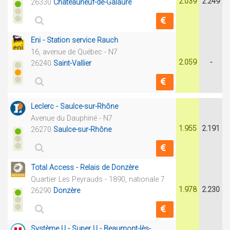
2.039
2.249
26330
Châteauneuf-de-Galaure
Eni - Station service Rauch
16, avenue de Québec - N7
2.059
-
26240
Saint-Vallier
Leclerc - Saulce-sur-Rhône
Avenue du Dauphiné - N7
1.955
2.191
26270
Saulce-sur-Rhône
Total Access - Relais de Donzère
Quartier Les Peyrauds - 1890, nationale 7
1.978
2.230
26290
Donzère
Système U - Super U - Beaumont-lès-