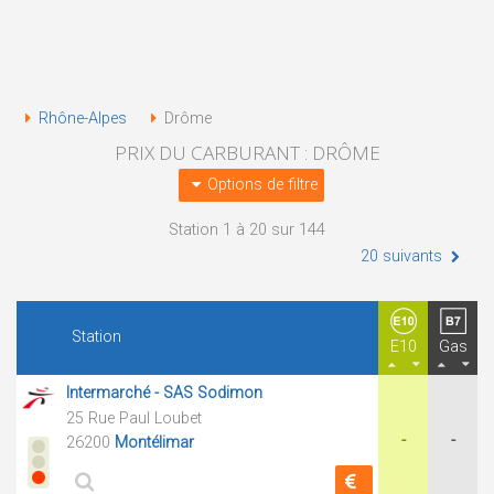
Rhône-Alpes
Drôme
PRIX DU CARBURANT : DRÔME
Options de filtre
Station 1 à 20 sur 144
20 suivants
Station
E10
Gas
Intermarché - SAS Sodimon
25 Rue Paul Loubet
-
-
26200
Montélimar