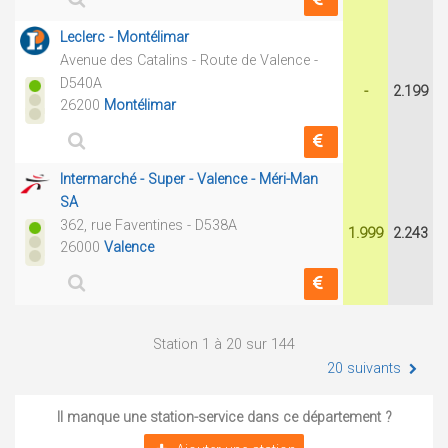
Leclerc - Montélimar
Avenue des Catalins - Route de Valence -
D540A
-
2.199
26200
Montélimar
Intermarché - Super - Valence - Méri-Man
SA
362, rue Faventines - D538A
1.999
2.243
26000
Valence
Station 1 à 20 sur 144
20 suivants
Il manque une station-service dans ce département ?