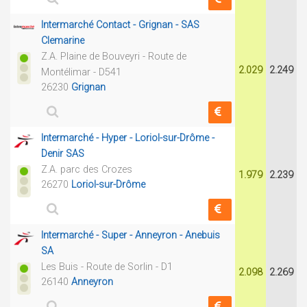
Intermarché Contact - Grignan - SAS
Clemarine
Z.A. Plaine de Bouveyri - Route de
2.029
2.249
Montélimar - D541
26230
Grignan
Intermarché - Hyper - Loriol-sur-Drôme -
Denir SAS
Z.A. parc des Crozes
1.979
2.239
26270
Loriol-sur-Drôme
Intermarché - Super - Anneyron - Anebuis
SA
Les Buis - Route de Sorlin - D1
2.098
2.269
26140
Anneyron