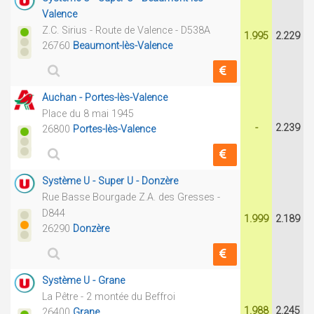
Valence
Z.C. Sirius - Route de Valence - D538A
1.995
2.229
26760
Beaumont-lès-Valence
Auchan - Portes-lès-Valence
Place du 8 mai 1945
-
2.239
26800
Portes-lès-Valence
Système U - Super U - Donzère
Rue Basse Bourgade Z.A. des Gresses -
D844
1.999
2.189
26290
Donzère
Système U - Grane
La Pêtre - 2 montée du Beffroi
1.988
2.245
26400
Grane