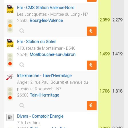
Eni - CMS Station Valence-Nord
Les Joncquettes - Montée du Long - N7
2.059
2.279
26500
Bourg-lès-Valence
Eni - Station du Soleil
410, route de Montélimar - D540
1.499
1.419
26740
Montboucher-sur-Jabron
Intermarché - Tain-l'Hermitage
Angle : 2, rue Paul Bourret et avenue du
président Roosevelt - N7
1.706
1.818
26600
Tain-l'Hermitage
Divers - Comptoir Energie
Z.A. Les Airs