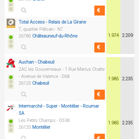
Total Access - Relais de La Girane
7, quartier Pélican - N7
1.974
2.209
26780
Châteauneuf-du-Rhône
Auchan - Chabeuil
ZAC les Gouverneaux - 1 Rue Marius Chatte
- Avenue de Valence - D68
1.985
2.235
26120
Chabeuil
Intermarché - Super - Montélier - Roumar
SA
Les Petits Champs - D538
1.985
2.235
26120
Montélier