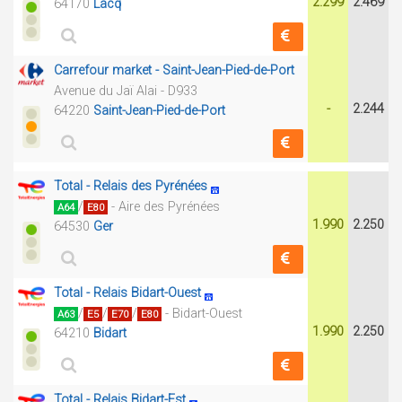
2.299
2.469
64170
Lacq
Carrefour market - Saint-Jean-Pied-de-Port
Avenue du Jaï Alai - D933
-
2.244
64220
Saint-Jean-Pied-de-Port
Total - Relais des Pyrénées
/
- Aire des Pyrénées
A64
E80
1.990
2.250
64530
Ger
Total - Relais Bidart-Ouest
/
/
/
- Bidart-Ouest
A63
E5
E70
E80
1.990
2.250
64210
Bidart
Total - Relais Bidart-Est