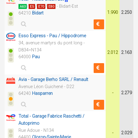
/
/
/
- Bidart-Est
A63
E5
E70
E80
1.990
2.250
64210
Bidart
Esso Express - Pau / Hippodrome
34, avenue martyrs du pont long -
D834=N134
2.012
2.163
64000
Pau
Avia - Garage Berho SARL / Renault
Avenue Léon Guichené - D22
-
2.279
64240
Hasparren
Total - Garage Fabrice Raschetti /
Autoprimo
Rue Adoue - N134
-
2.029
64400
Oloron-Sainte-Marie