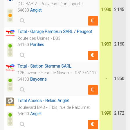
C.C. BAB 2 - Rue Jean-Léon Laporte
1.990
2.145
64600
Anglet
Total - Garage Pambrun SARL / Peugeot
Route des Usines - D33
1.983
2.160
64150
Pardies
Total - Station Stemma SARL
125, avenue Henri de Navarre - D817=N117
-
1.250
64100
Bayonne
Total Access - Relais Anglet
Boulevard BAB - 1 bis, rue de Paloumet
1.990
2.172
64600
Anglet