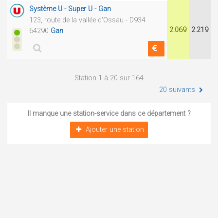
Système U - Super U - Gan
123, route de la vallée d'Ossau - D934
2.069
2.219
64290
Gan
Station 1 à 20 sur 164
20 suivants
Il manque une station-service dans ce département ?
Ajouter une station