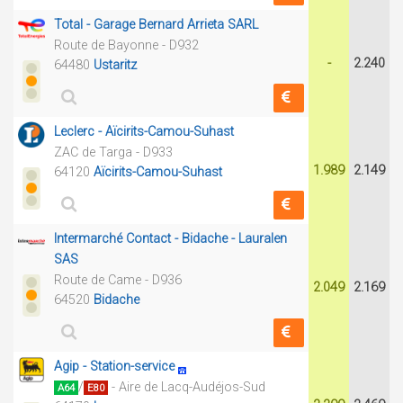
Total - Garage Bernard Arrieta SARL
Route de Bayonne - D932
-
2.240
64480
Ustaritz
Leclerc - Aïcirits-Camou-Suhast
ZAC de Targa - D933
1.989
2.149
64120
Aïcirits-Camou-Suhast
Intermarché Contact - Bidache - Lauralen
SAS
Route de Came - D936
2.049
2.169
64520
Bidache
Agip - Station-service
/
- Aire de Lacq-Audéjos-Sud
A64
E80