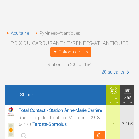
Aquitaine
Pyrénées-Atlantiques
PRIX DU CARBURANT : PYRÉNÉES-ATLANTIQUES
Options de filtre
Station 1 à 20 sur 164
20 suivants
Station
E10
Gas
Total Contact - Station Anne-Marie Carrère
Rue principale - Route de Mauléon - D918
-
2.163
64470
Tardets-Sorholus