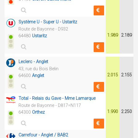
Système U - Super U - Ustaritz
Route de Bayonne - D932
1.989
2.189
64480
Ustaritz
Leclerc - Anglet
43, rue du Bois Belin
2.015
2.155
64600
Anglet
Total - Relais du Gave - Mme Lamarque
Route de Bayonne - D817=N117
1.990
2.250
64300
Orthez
Carrefour - Anglet / BAB2