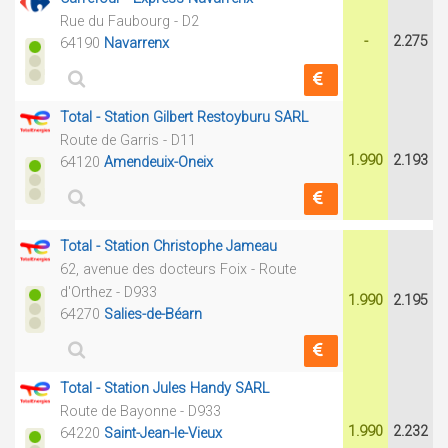
Rue du Faubourg - D2
-
2.275
64190
Navarrenx
Total - Station Gilbert Restoyburu SARL
Route de Garris - D11
1.990
2.193
64120
Amendeuix-Oneix
Total - Station Christophe Jameau
62, avenue des docteurs Foix - Route
d'Orthez - D933
1.990
2.195
64270
Salies-de-Béarn
Total - Station Jules Handy SARL
Route de Bayonne - D933
1.990
2.232
64220
Saint-Jean-le-Vieux