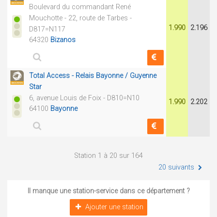
Boulevard du commandant René
Mouchotte - 22, route de Tarbes -
1.990
2.196
D817=N117
64320
Bizanos
Total Access - Relais Bayonne / Guyenne
Star
6, avenue Louis de Foix - D810=N10
1.990
2.202
64100
Bayonne
Station 1 à 20 sur 164
20 suivants
Il manque une station-service dans ce département ?
Ajouter une station