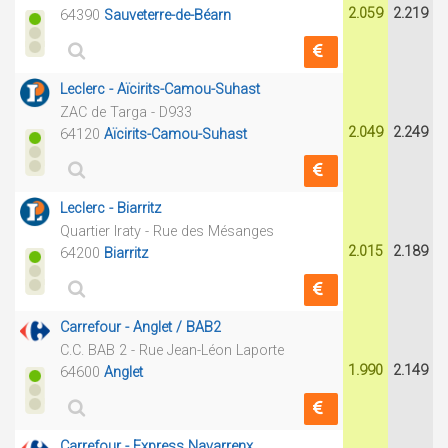
2.059
2.219
64390
Sauveterre-de-Béarn
Leclerc - Aïcirits-Camou-Suhast
ZAC de Targa - D933
2.049
2.249
64120
Aïcirits-Camou-Suhast
Leclerc - Biarritz
Quartier Iraty - Rue des Mésanges
2.015
2.189
64200
Biarritz
Carrefour - Anglet / BAB2
C.C. BAB 2 - Rue Jean-Léon Laporte
1.990
2.149
64600
Anglet
Carrefour - Express Navarrenx