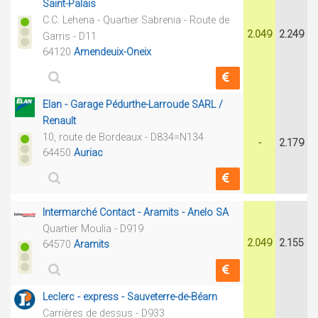
Saint-Palais
C.C. Lehena - Quartier Sabrenia - Route de
2.049
2.249
Garris - D11
64120
Amendeuix-Oneix
Elan - Garage Pédurthe-Larroude SARL /
Renault
10, route de Bordeaux - D834=N134
-
2.179
64450
Auriac
Intermarché Contact - Aramits - Anelo SA
Quartier Moulia - D919
2.049
2.155
64570
Aramits
Leclerc - express - Sauveterre-de-Béarn
Carrières de dessus - D933