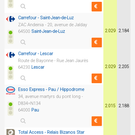
Carrefour - Saint-Jean-de-Luz
ZAC Andeinia - 20, avenue de Jalday
2.029
2.184
64500
Saint-Jean-de-Luz
Carrefour - Lescar
Route de Bayonne - Rue Jean Jaurès
2.029
2.205
64230
Lescar
Esso Express - Pau / Hippodrome
34, avenue martyrs du pont long -
D834=N134
2.015
2.188
64000
Pau
Total Access - Relais Bizanos Star