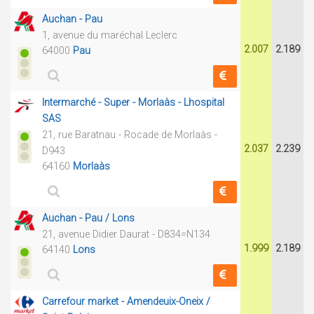
Auchan - Pau
1, avenue du maréchal Leclerc
2.007
2.189
64000
Pau
Intermarché - Super - Morlaàs - Lhospital
SAS
21, rue Baratnau - Rocade de Morlaàs -
2.037
2.239
D943
64160
Morlaàs
Auchan - Pau / Lons
21, avenue Didier Daurat - D834=N134
1.999
2.189
64140
Lons
Carrefour market - Amendeuix-Oneix /