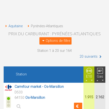
Aquitaine
Pyrénées-Atlantiques
PRIX DU CARBURANT : PYRÉNÉES-ATLANTIQUES
Options de filtre
Station 1 à 20 sur 164
20 suivants
Station
E10
Gas
Carrefour market - Os-Marsillon
D533
1.915
2.162
64150
Os-Marsillon