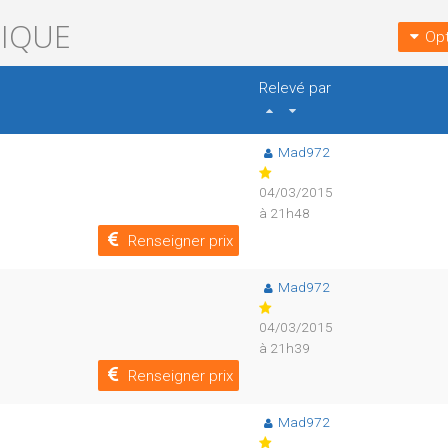
NIQUE
Opt
Relevé par
Mad972
04/03/2015
à 21h48
Renseigner prix
Mad972
04/03/2015
à 21h39
Renseigner prix
Mad972