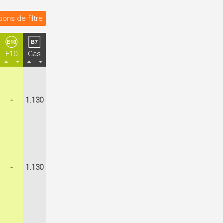
ions de filtre
E10
Gas
-
1.130
-
1.130