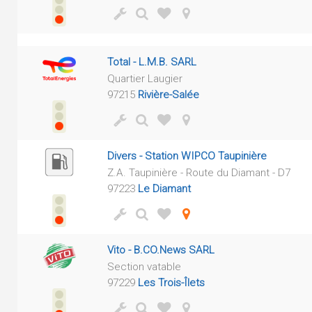
Total - L.M.B. SARL
Quartier Laugier
97215
Rivière-Salée
Divers - Station WIPCO Taupinière
Z.A. Taupinière - Route du Diamant - D7
97223
Le Diamant
Vito - B.CO.News SARL
Section vatable
97229
Les Trois-Îlets