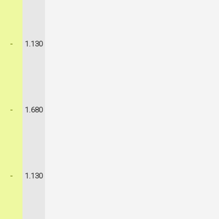
-
1.130
-
1.680
-
1.130