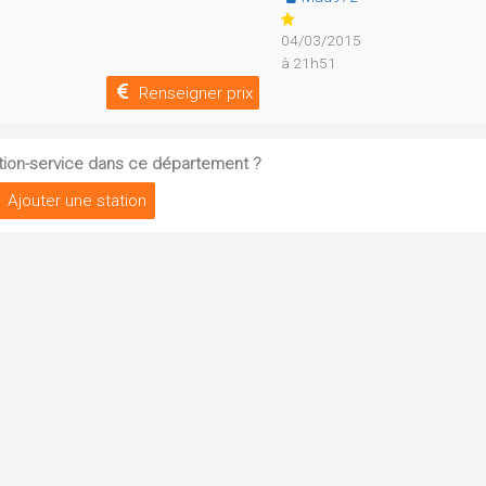
04/03/2015
à 21h51
Renseigner prix
tion-service dans ce département ?
Ajouter une station