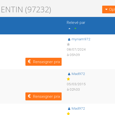
ENTIN (97232)
Opt
Relevé par
myriam972
08/07/2024
à 05h39
Renseigner prix
Mad972
05/03/2015
à 02h33
Renseigner prix
Mad972