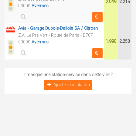
2.049
2.219
03000
Avermes
Avia - Garage Dubois-Dallois SA / Citroën
Z.A. Le Pré Vert - Route de Paris - D707
1.990
2.250
03000
Avermes
Il manque une station-service dans cette ville ?
Ajouter une station