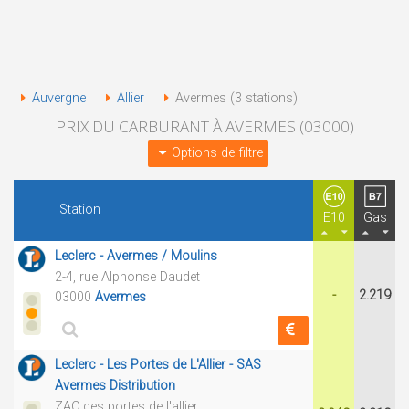
Auvergne
Allier
Avermes (3 stations)
PRIX DU CARBURANT À AVERMES (03000)
Options de filtre
Station
E10
Gas
Leclerc - Avermes / Moulins
2-4, rue Alphonse Daudet
-
2.219
03000
Avermes
Leclerc - Les Portes de L'Allier - SAS
Avermes Distribution
ZAC des portes de l'allier