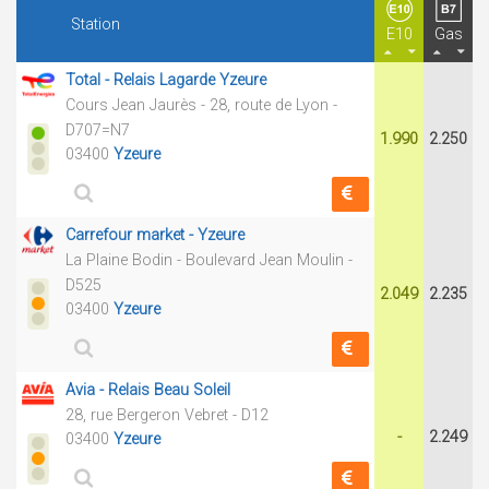
Station
E10
Gas
Total - Relais Lagarde Yzeure
Cours Jean Jaurès - 28, route de Lyon -
D707=N7
1.990
2.250
03400
Yzeure
Carrefour market - Yzeure
La Plaine Bodin - Boulevard Jean Moulin -
D525
2.049
2.235
03400
Yzeure
Avia - Relais Beau Soleil
28, rue Bergeron Vebret - D12
-
2.249
03400
Yzeure