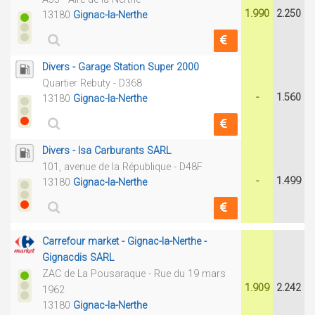
1.990
2.250
13180
Gignac-la-Nerthe
Divers - Garage Station Super 2000
Quartier Rebuty - D368
-
1.560
13180
Gignac-la-Nerthe
Divers - Isa Carburants SARL
101, avenue de la République - D48F
-
1.499
13180
Gignac-la-Nerthe
Carrefour market - Gignac-la-Nerthe -
Gignacdis SARL
ZAC de La Pousaraque - Rue du 19 mars
1.909
2.242
1962
13180
Gignac-la-Nerthe