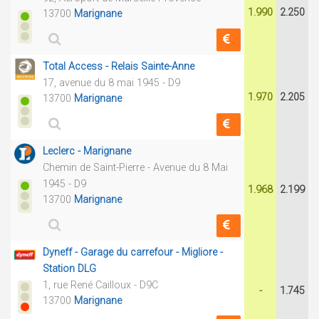
1.990
2.250
13700
Marignane
Total Access - Relais Sainte-Anne
17, avenue du 8 mai 1945 - D9
1.970
2.205
13700
Marignane
Leclerc - Marignane
Chemin de Saint-Pierre - Avenue du 8 Mai
1945 - D9
1.968
2.199
13700
Marignane
Dyneff - Garage du carrefour - Migliore -
Station DLG
1, rue René Cailloux - D9C
-
1.745
13700
Marignane