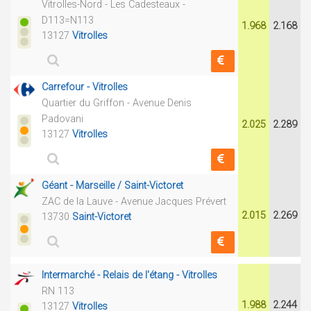
Vitrolles-Nord - Les Cadesteaux -
D113=N113
1.968
2.168
13127
Vitrolles
Carrefour - Vitrolles
Quartier du Griffon - Avenue Denis
Padovani
2.025
2.289
13127
Vitrolles
Géant - Marseille / Saint-Victoret
ZAC de la Lauve - Avenue Jacques Prévert
2.015
2.269
13730
Saint-Victoret
Intermarché - Relais de l'étang - Vitrolles
RN 113
1.988
2.244
13127
Vitrolles