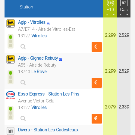
Station
E10
Gas
Agip - Vitrolles
A7/E714 - Aire de Vitrolles-Est
2.299
2.529
13127
Vitrolles
Agip - Gignac Rebuty
A55 - Aire de Rebuty
2.299
2.529
13740
Le Rove
Esso Express - Station Les Pins
Avenue Victor Gélu
2.079
2.339
13127
Vitrolles
Divers - Station Les Cadesteaux