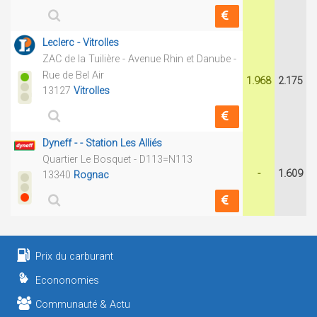
Leclerc - Vitrolles
ZAC de la Tuilière - Avenue Rhin et Danube -
Rue de Bel Air
1.968
2.175
13127
Vitrolles
Dyneff - - Station Les Alliés
Quartier Le Bosquet - D113=N113
-
1.609
13340
Rognac
Prix du carburant
Econonomies
Communauté & Actu