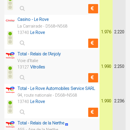
Casino - Le Rove
La Carrairade - D568=N568
1.976
2.220
13740
Le Rove
Total - Relais de l'Anjoly
Voie d'Italie
1.990
2.250
13127
Vitrolles
Total - Le Rove Automobiles Service SARL
94, route nationale - D568=N568
1.990
2.236
13740
Le Rove
Total - Relais de la Nerthe
A55 - Aire de la Nerthe