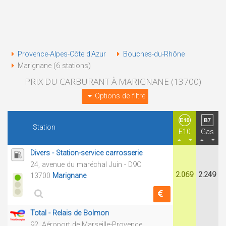
Provence-Alpes-Côte d'Azur
Bouches-du-Rhône
Marignane (6 stations)
PRIX DU CARBURANT À MARIGNANE (13700)
Options de filtre
Station
E10
Gas
Divers - Station-service carrosserie
24, avenue du maréchal Juin - D9C
2.069
2.249
13700
Marignane
Total - Relais de Bolmon
92, Aéroport de Marseille-Provence