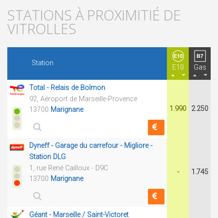
STATIONS À PROXIMITIÉ DE
VITROLLES
Station
E10
Gas
Total - Relais de Bolmon
92, Aéroport de Marseille-Provence
1.990
2.250
13700
Marignane
Dyneff - Garage du carrefour - Migliore -
Station DLG
1, rue René Cailloux - D9C
-
1.745
13700
Marignane
Géant - Marseille / Saint-Victoret