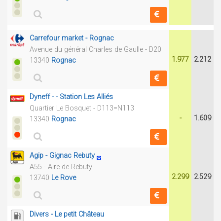
Carrefour market - Rognac
Avenue du général Charles de Gaulle - D20
1.977
2.212
13340
Rognac
Dyneff - - Station Les Alliés
Quartier Le Bosquet - D113=N113
-
1.609
13340
Rognac
Agip - Gignac Rebuty
A55 - Aire de Rebuty
2.299
2.529
13740
Le Rove
Divers - Le petit Château