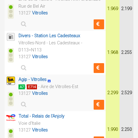
Rue de Bel Air
1.969
2.199
13127
Vitrolles
Divers - Station Les Cadesteaux
Vitrolles-Nord - Les Cadesteaux -
D113=N113
1.968
2.255
13127
Vitrolles
Agip - Vitrolles
/
- Aire de Vitrolles-Est
A7
E714
2.299
2.529
13127
Vitrolles
Total - Relais de l'Anjoly
Voie d'Italie
1.990
2.250
13127
Vitrolles