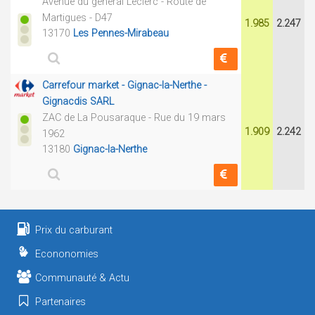
Avenue du général Leclerc - Route de
Martigues - D47
1.985
2.247
13170
Les Pennes-Mirabeau
Carrefour market - Gignac-la-Nerthe -
Gignacdis SARL
ZAC de La Pousaraque - Rue du 19 mars
1.909
2.242
1962
13180
Gignac-la-Nerthe
Prix du carburant
Econonomies
Communauté & Actu
Partenaires