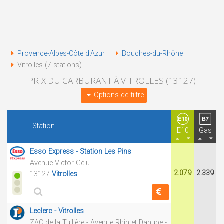
Provence-Alpes-Côte d'Azur
Bouches-du-Rhône
Vitrolles (7 stations)
PRIX DU CARBURANT À VITROLLES (13127)
Options de filtre
Station
E10
Gas
Esso Express - Station Les Pins
Avenue Victor Gélu
2.079
2.339
13127
Vitrolles
Leclerc - Vitrolles
ZAC de la Tuilière - Avenue Rhin et Danube -