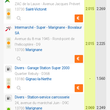
ZAC de la Lauve - Avenue Jacques Prévert
2.015
2.269
13730
Saint-Victoret
Intermarché - Super - Marignane - Bovalaur
SA
Avenue du 8 mai 1945 - Rond-point de
2.015
2.225
l'hélicoptère - D9
13700
Marignane
Divers - Garage Station Super 2000
Quartier Rebuty - D368
-
1.560
13180
Gignac-la-Nerthe
Divers - Station-service carrosserie
24, avenue du maréchal Juin - D9C
2.069
2.249
13700
Marignane