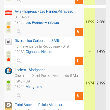
Avia - Express - Les Pennes-Mirabeau
D113=N13
1.599
2.260
13170
Les Pennes-Mirabeau
Divers - Isa Carburants SARL
101, avenue de la République - D48F
-
1.499
13180
Gignac-la-Nerthe
Leclerc - Marignane
Chemin de Saint-Pierre - Avenue du 8 Mai
1945 - D9
1.974
2.199
13700
Marignane
Total Access - Relais Mirabeau