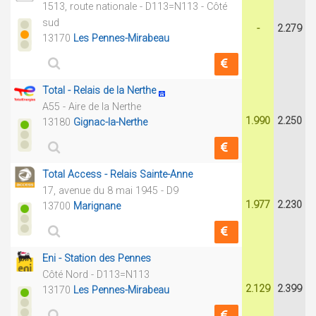
1513, route nationale - D113=N113 - Côté
sud
-
2.279
13170
Les Pennes-Mirabeau
Total - Relais de la Nerthe
A55 - Aire de la Nerthe
1.990
2.250
13180
Gignac-la-Nerthe
Total Access - Relais Sainte-Anne
17, avenue du 8 mai 1945 - D9
1.977
2.230
13700
Marignane
Eni - Station des Pennes
Côté Nord - D113=N113
2.129
2.399
13170
Les Pennes-Mirabeau