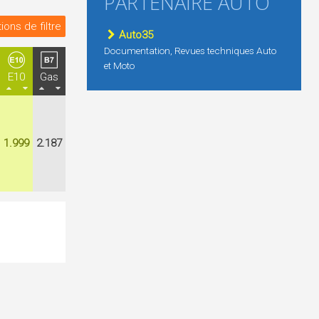
PARTENAIRE AUTO
ions de filtre
Auto35
Documentation, Revues techniques Auto
et Moto
E10
Gas
1.999
2.187