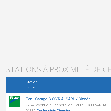
STATIONS À PROXIMITIÉ DE 
Station
Elan - Garage S.O.V.R.A. SARL / Citroën
72-74, avenue du général de Gaulle - D6089=N89
24660
Coulounieix-Chamiers