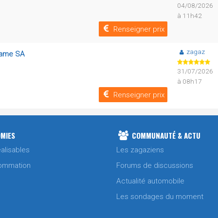
04/08/2026
à 11h42
Renseigner prix
zagaz
chame SA
31/07/2026
à 08h17
Renseigner prix
MIES
COMMUNAUTÉ & ACTU
alisables
Les zagaziens
ommation
Forums de discussions
Actualité automobile
Les sondages du moment