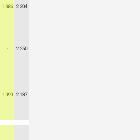
1.986
2.204
-
2.250
1.999
2.187