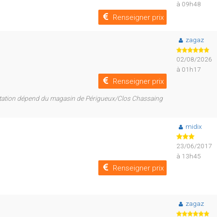
à 09h48
Renseigner prix
zagaz
02/08/2026
à 01h17
Renseigner prix
a station dépend du magasin de Périgueux/Clos Chassaing
midix
23/06/2017
à 13h45
Renseigner prix
zagaz