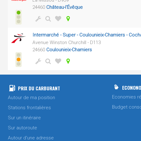
La Missou - D939
24460
Château-l'Évêque
Intermarché - Super - Coulounieix-Chamiers - Co
Avenue Winston Churchill - D113
24660
Coulounieix-Chamiers
ECONONO
PRIX DU CARBURANT
Economies ré
Autour de ma position
Budget cons
Stations frontalières
Sur un itinéraire
Sur autoroute
Autour d'une adresse