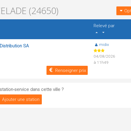
ELADE (24650)
Opt
Relevé par
midix
Distribution SA
04/08/2026
à 11h49
Renseigner prix
tation-service dans cette ville ?
Ajouter une station