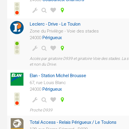
Leclerc - Drive - Le Toulon
Zone du Privilège - Voie des stades
24000
Périgueux
Accès par giratoire D939 et giratoire Voie des stades. L
et non du Drive.
Elan - Station Michel Brousse
67, rue Louis Blanc
24000
Périgueux
Proche D939
Total Access - Relais Périgueux / Le Toulons