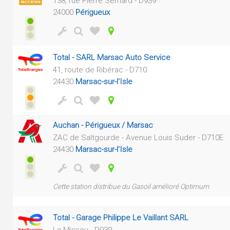
138, rue Pierre Sémard - D939
24000
Périgueux
Total - SARL Marsac Auto Service
41, route de Ribérac - D710
24430
Marsac-sur-l'Isle
Auchan - Périgueux / Marsac
ZAC de Saltgourde - Avenue Louis Suder - D710E
24430
Marsac-sur-l'Isle
Cette station distribue du Gasoil amélioré Optimum
Total - Garage Philippe Le Vaillant SARL