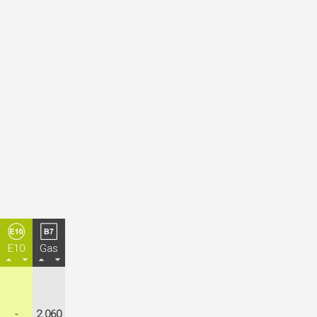
E10
Gas
-
2.060