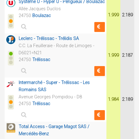
Système U - Hyper U - Périgueux / Boulazac
Allée Jacques Duclos
1.999
2.189
24750
Boulazac
Leclerc - Trélissac - Trélidis SA
C.C. La Feuilleraie - Route de Limoges -
D6021=N21
1.999
2.187
24750
Trélissac
Intermarché - Super - Trélissac - Les
Romains SAS
Avenue Georges Pompidou - D8
1.984
2.189
24750
Trélissac
Total Access - Garage Magot SAS /
Mercédès-Benz