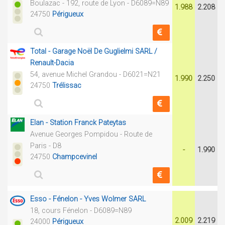
Boulazac - 192, route de Lyon - D6089=N89
1.988
2.208
24750
Périgueux
Total - Garage Noël De Guglielmi SARL /
Renault-Dacia
54, avenue Michel Grandou - D6021=N21
1.990
2.250
24750
Trélissac
Elan - Station Franck Pateytas
Avenue Georges Pompidou - Route de
Paris - D8
-
1.990
24750
Champcevinel
Esso - Fénelon - Yves Wolmer SARL
18, cours Fénelon - D6089=N89
2.009
2.219
24000
Périgueux