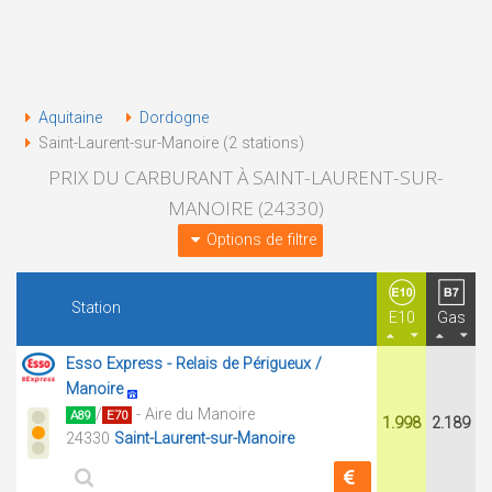
Aquitaine
Dordogne
Saint-Laurent-sur-Manoire (2 stations)
PRIX DU CARBURANT À SAINT-LAURENT-SUR-
MANOIRE (24330)
Options de filtre
Station
E10
Gas
Esso Express - Relais de Périgueux /
Manoire
/
- Aire du Manoire
A89
E70
1.998
2.189
24330
Saint-Laurent-sur-Manoire