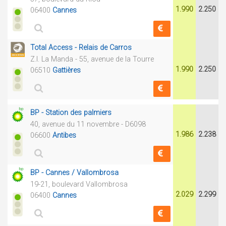
1.990
2.250
06400
Cannes
Total Access - Relais de Carros
Z.I. La Manda - 55, avenue de la Tourre
1.990
2.250
06510
Gattières
BP - Station des palmiers
40, avenue du 11 novembre - D6098
1.986
2.238
06600
Antibes
BP - Cannes / Vallombrosa
19-21, boulevard Vallombrosa
2.029
2.299
06400
Cannes