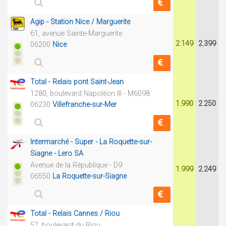
Agip - Station Nice / Marguerite
61, avenue Sainte-Marguerite
2.149
2.399
06200
Nice
Total - Relais pont Saint-Jean
1280, boulevard Napoléon III - M6098
1.990
2.250
06230
Villefranche-sur-Mer
Intermarché - Super - La Roquette-sur-
Siagne - Lero SA
Avenue de la République - D9
1.999
2.249
06550
La Roquette-sur-Siagne
Total - Relais Cannes / Riou
57, boulevard du Riou