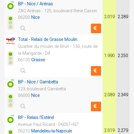
BP - Nice / Arénas
ZAC Arénas - 125, boulevard René Cassin
2.019
2.289
06200
Nice
Total - Relais de Grasse Moulin
Quartier du moulin de Brun - 130, route de
la Marigarde - D4
1.990
2.250
06130
Grasse
BP - Nice / Gambetta
123, boulevard Gambetta
2.089
2.349
06000
Nice
BP - Relais l'Estérel
Avenue Paul Ricard - D6007=N7
2.019
2.279
06210
Mandelieu-la-Napoule