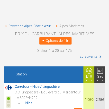
Provence-Alpes-Côte d'Azur
Alpes-Maritimes
PRIX DU CARBURANT : ALPES-MARITIMES
Options de filtre
Station 1 à 20 sur 175
20 suivants
Station
E10
Gas
Carrefour - Nice / Lingostière
C.C. Lingostière - Boulevard du Mercantour
- M6202=N202
1.959
2.256
06200
Nice