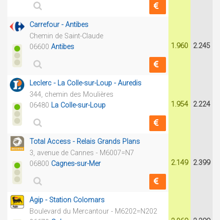
Carrefour - Antibes
Chemin de Saint-Claude
1.960
2.245
06600
Antibes
Leclerc - La Colle-sur-Loup - Auredis
344, chemin des Moulières
1.954
2.224
06480
La Colle-sur-Loup
Total Access - Relais Grands Plans
3, avenue de Cannes - M6007=N7
2.149
2.399
06800
Cagnes-sur-Mer
Agip - Station Colomars
Boulevard du Mercantour - M6202=N202