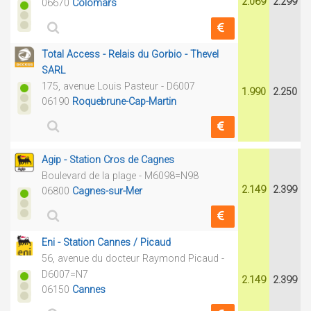
2.069
2.299
06670
Colomars
Total Access - Relais du Gorbio - Thevel
SARL
175, avenue Louis Pasteur - D6007
1.990
2.250
06190
Roquebrune-Cap-Martin
Agip - Station Cros de Cagnes
Boulevard de la plage - M6098=N98
2.149
2.399
06800
Cagnes-sur-Mer
Eni - Station Cannes / Picaud
56, avenue du docteur Raymond Picaud -
D6007=N7
2.149
2.399
06150
Cannes