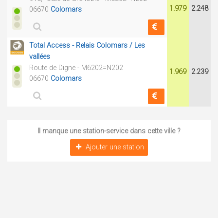
1.979
2.248
06670
Colomars
Total Access - Relais Colomars / Les
vallées
Route de Digne - M6202=N202
1.969
2.239
06670
Colomars
Il manque une station-service dans cette ville ?
Ajouter une station