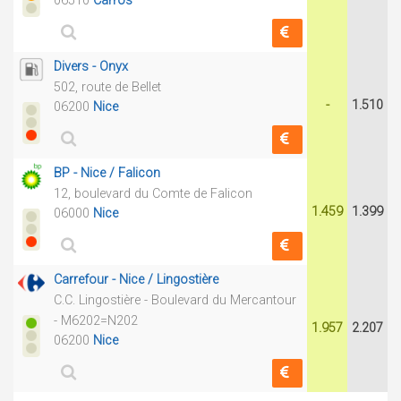
06510
Carros
Divers - Onyx
502, route de Bellet
-
1.510
06200
Nice
BP - Nice / Falicon
12, boulevard du Comte de Falicon
1.459
1.399
06000
Nice
Carrefour - Nice / Lingostière
C.C. Lingostière - Boulevard du Mercantour
- M6202=N202
1.957
2.207
06200
Nice