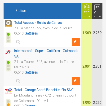
Station
E10
Gas
Total Access - Relais de Carros
Z.I. La Manda - 55, avenue de la Tourre
1.969
2.239
06510
Gattières
Intermarché - Super - Gattières - Guimanda
SA
Z.I. La Tourre - 345, avenue de la Tourre -
2.001
2.301
M6202bis
06510
Gattières
Total - Garage André Bocchi et fils SNC
Lei Mourlanchinies - 672, chemin du pont
de Colomars - D1 - M1
1.990
2.250