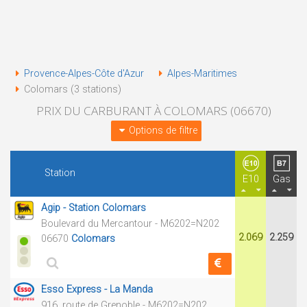
Provence-Alpes-Côte d'Azur
Alpes-Maritimes
Colomars (3 stations)
PRIX DU CARBURANT À COLOMARS (06670)
Options de filtre
Station
E10
Gas
Agip - Station Colomars
Boulevard du Mercantour - M6202=N202
2.069
2.259
06670
Colomars
Esso Express - La Manda
916, route de Grenoble - M6202=N202