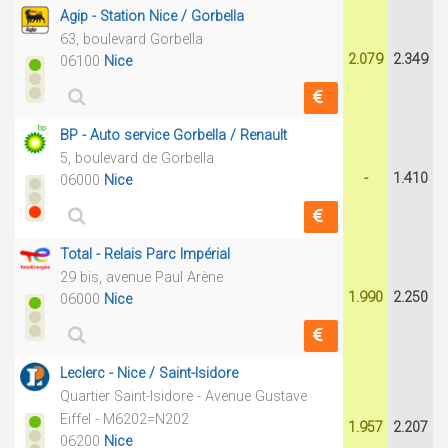
Agip - Station Nice / Gorbella
63, boulevard Gorbella
2.079
2.349
06100
Nice
BP - Auto service Gorbella / Renault
5, boulevard de Gorbella
-
1.410
06000
Nice
Total - Relais Parc Impérial
29 bis, avenue Paul Arène
1.990
2.250
06000
Nice
Leclerc - Nice / Saint-Isidore
Quartier Saint-Isidore - Avenue Gustave
Eiffel - M6202=N202
1.957
2.207
06200
Nice