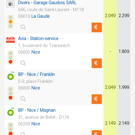
Divers - Garage Gaudois SARL
646, route de Saint-Laurent - M118
2.049
2.299
06610
La Gaude
Avia - Station-service
1, boulevard du Tzarewitch
-
1.809
06000
Nice
BP - Nice / Franklin
5-9, place Franklin
2.049
1.999
06000
Nice
BP - Nice / Magnan
31, avenue de Bellet - D174
2.149
2.149
06200
Nice