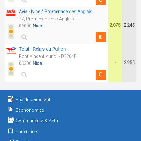
Avia - Nice / Promenade des Anglais
77, Promenade des Anglais
2.075
2.245
06000
Nice
Total - Relais du Paillon
Pont Vincent Auriol - D2204B
-
2.255
06300
Nice
Prix du carburant
Econonomies
Communauté & Actu
Partenaires